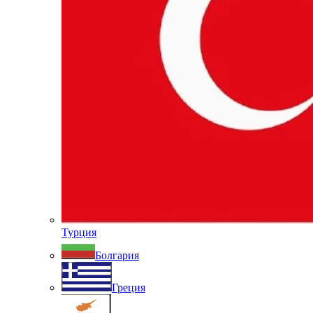
Турция
Болгария
Греция