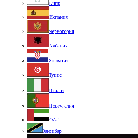
Кипр
Испания
Черногория
Албания
Хорватия
Тунис
Италия
Португалия
ОАЭ
Занзибар