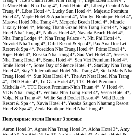
Trang 4*, Le’s Cham Hotel Nha Trang 4*, LegendSea Hotel 4*,
LeMore Hotel Nha Trang 4*, Lenid Hotel 4*, Liberty Central Nha
Trang 4*, Libra Hotel 4*, Lucky Sun Hotel 4*, Majestic Premium
Hotel 4*, Maple Hotel & Apartment 4*, Marilyn Boutique Hotel 4*,
Masova Hotel Nha Trang 4*, Merperle Beach Hotel 4*, Miracle
Luxury Hotel 4*, Muong Thanh Grand Nha Trang Hotel 4*, Nagar
Hotel Nha Trang 4*, Nalicas Hotel 4*, Navada Beach Hotel 4*,
Nha Trang Lodge 4*, Nha Trang Palace 4*, Nhi Phi Hotel 4*,
Novotel Nha Trang 4*, Orbit Resort & Spa 4*, Pax Ana Doc Let
Resort & Spa 4*, Poseidon Nha Trang Hotel 4*, Prime Hotel 4*,
Rigel Hotel 4*, Rosaka Nha Trang 4*, Sao Viet Hotel 4*, Seaesta
Nha Trang Hotel 4*, Seana Hotel 4*, Sen Viet Premium Hotel 4*,
Smile Hotel 4*, Some Day of Silence Hotel 4*, StarCity Nha Trang
Hotel 4*, Stay 7 International Hotel Nha Trang 4*, Stella Maris Nha
Trang Hotel 4*, Sun Kiss Hotel 4*, The Art Nest Hotel Nha Trang
4*, TND Hotel 4*, Tri Giao Hotel 4*, TTC Hotel Premium –
Michelia 4*, TTC Resort Premium-Ninh Thuan 4*, V Hotel 4*,
VDB Nha Trang 4*, Ventana Nha Trang Hotel 4*, Vesna Hotel 4*,
Volga Nha Trang 4*, White Sand Doclet Resort 4*, Wild Beach
Resort & Spa 4*, Xavia Hotel 4*, Yasaka Saigon Nhatrang Resort
Hotel & Spa 4*, Zenia Boutique Hotel Nha Trang 4*
Популярные отели Нячанг 3 звезды:
Aaron Hotel 3*, Agnes Nha Trang Hotel 3*, Aloha Hotel 3*, Amy
Hotel 3*, An Binh Villas 3*, An Vista Hotel 3*, Angella Hotel &