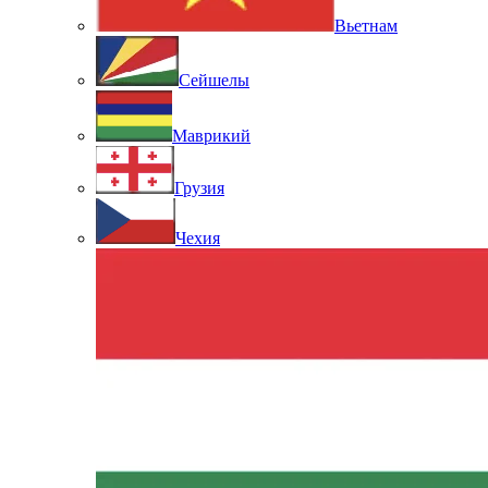
Вьетнам
Сейшелы
Маврикий
Грузия
Чехия