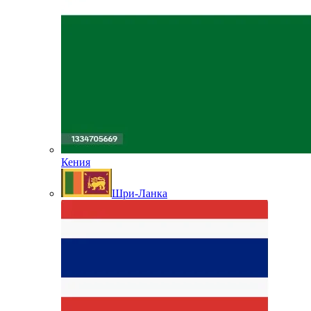
Кения
Шри-Ланка