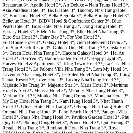
Restaurant 3*, Apollo Hotel 3*, Art Deluxe – Nam Trung Hotel 3*,
Asia Paradise Hotel 3*, B&B Hotel 3*, Balcony Nha Trang Hotel
3*, Barcelona Hotel 3*, Bella Begonia 3*, Bella Boutique Hotel 3*,
Bellevue Hotel 3*, BIDV Hotel & Conference Center 3*, Blue
Pearl Hotel 3*, Boss Hotel Nha Trang 3*, Dong Hung Hotel 3*,
Ecstasy Hotel 3*, Edele Nha Trang 3*, Elite Hotel Nha Trang 3*,
Euro Star Hotel 3*, Fairy Bay 3*, For You Hotel 3*,
Full House Hotel 3*, Galaxy Hotel 3*, Gem HotelGem Отель 3*,
Gm Sun Beach Resort 3*, Golden Time Nha Trang 3*, Gosia Hotel
3*, Green Hotel Nha Trang 3*, Hacom Galaxy Hotel 3*, Hai Au
Hotel 3*, Hai Yen 3*, Hanoi Golden Hotel 3*, Happy Light 3*,
Harvey Hotel & Apartments 3*, King Town Hotel 3*, La Casa Nha
Trang Hotel 3*, La Paloma Villa Nha Trang 3*, Lam My Hotel 3*,
Lavender Nha Trang Hotel 3*, Le Soleil Hotel Nha Trang 3*, Long
Thuan Resort 3*, Love Hotel 3*, Luxury Nha Trang Hotel 3*,
Majestic Nha Trang 3*, Majestic Star 3*, Maris Hotel 3*, Maritime
Hotel & Spa 3*, Melissa Hotel 3*, Memory Nha Trang Hotel 3*,
Meriton Hotel 3*, Monica Nha Trang Отель 3*, Montana Hotel 3*,
My Day Hotel Nha Trang 3*, Nam Hung Hotel 3*, Nhat Thanh
Hotel 3*, Oliver Hotel Nha Trang 3*, Olympic Nha Trang Hotel 3*,
Oriental Nha Trang Hotel 3*, Palm Beach Hotel 3*, Paragon Villa
Hotel 3*, Paris Nha Trang Hotel 3*, Pavillon Garden Hotel 3*, Phu
Quy II 3*, Phuong Dong Hotel 3*, Prince Hotel 3*, Que Huong 3*,
Regalia Nha Trang 3*, Rembrandt Hotel Nha Trang 3*, Royal