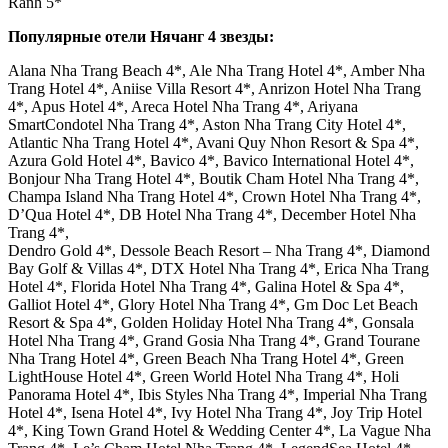
Ranh 5*
Популярные отели Нячанг 4 звезды:
Alana Nha Trang Beach 4*, Ale Nha Trang Hotel 4*, Amber Nha
Trang Hotel 4*, Aniise Villa Resort 4*, Anrizon Hotel Nha Trang
4*, Apus Hotel 4*, Areca Hotel Nha Trang 4*, Ariyana
SmartCondotel Nha Trang 4*, Aston Nha Trang City Hotel 4*,
Atlantic Nha Trang Hotel 4*, Avani Quy Nhon Resort & Spa 4*,
Azura Gold Hotel 4*, Bavico 4*, Bavico International Hotel 4*,
Bonjour Nha Trang Hotel 4*, Boutik Cham Hotel Nha Trang 4*,
Champa Island Nha Trang Hotel 4*, Crown Hotel Nha Trang 4*,
D’Qua Hotel 4*, DB Hotel Nha Trang 4*, December Hotel Nha
Trang 4*,
Dendro Gold 4*, Dessole Beach Resort – Nha Trang 4*, Diamond
Bay Golf & Villas 4*, DTX Hotel Nha Trang 4*, Erica Nha Trang
Hotel 4*, Florida Hotel Nha Trang 4*, Galina Hotel & Spa 4*,
Galliot Hotel 4*, Glory Hotel Nha Trang 4*, Gm Doc Let Beach
Resort & Spa 4*, Golden Holiday Hotel Nha Trang 4*, Gonsala
Hotel Nha Trang 4*, Grand Gosia Nha Trang 4*, Grand Tourane
Nha Trang Hotel 4*, Green Beach Nha Trang Hotel 4*, Green
LightHouse Hotel 4*, Green World Hotel Nha Trang 4*, Holi
Panorama Hotel 4*, Ibis Styles Nha Trang 4*, Imperial Nha Trang
Hotel 4*, Isena Hotel 4*, Ivy Hotel Nha Trang 4*, Joy Trip Hotel
4*, King Town Grand Hotel & Wedding Center 4*, La Vague Nha