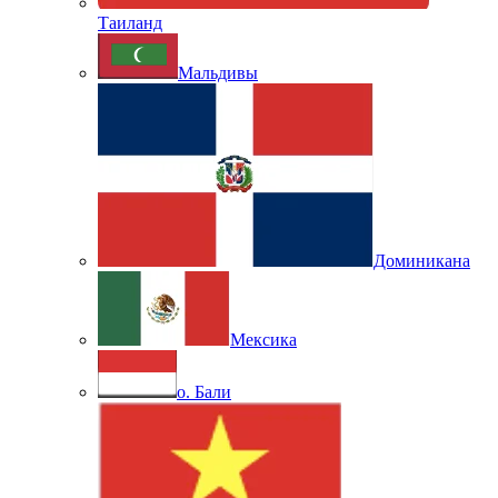
Таиланд
Мальдивы
Доминикана
Мексика
о. Бали