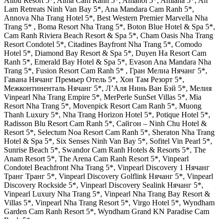
Alibu Resort 5*, Alma Cam Ranh 5*, Amanoi 5*, Amiana 5*, An
Lam Retreats Ninh Van Bay 5*, Ana Mandara Cam Ranh 5*,
Annova Nha Trang Hotel 5*, Best Western Premier Marvella Nha
Trang 5* , Boma Resort Nha Trang 5*, Boton Blue Hotel & Spa 5*,
Cam Ranh Riviera Beach Resort & Spa 5*, Cham Oasis Nha Trang
Resort Condotel 5*, Citadines Bayfront Nha Trang 5*, Comodo
Hotel 5*, Diamond Bay Resort & Spa 5*, Duyen Ha Resort Cam
Ranh 5*, Emerald Bay Hotel & Spa 5*, Evason Ana Mandara Nha
Trang 5*, Fusion Resort Cam Ranh 5* , Гран Мелиа Нячанг 5*,
Гавана Нячанг Премьер Отель 5*, Хон Там Резорт 5*,
Межконтиненталь Нячанг 5*, Л’Аля Нинь Ван Бэй 5*, Мелия
Vinpearl Nha Trang Empire 5*, MerPerle SunSet Villas 5*, Mia
Resort Nha Trang 5*, Movenpick Resort Cam Ranh 5*, Muong
Thanh Luxury 5*, Nha Trang Horizon Hotel 5*, Potique Hotel 5*,
Radisson Blu Resort Cam Ranh 5*, Сайгон – Ninh Chu Hotel &
Resort 5*, Selectum Noa Resort Cam Ranh 5*, Sheraton Nha Trang
Hotel & Spa 5*, Six Senses Ninh Van Bay 5*, Sofitel Vin Pearl 5*,
Sunrise Beach 5*, Swandor Cam Ranh Hotels & Resorts 5*, The
Anam Resort 5*, The Arena Cam Ranh Resort 5*, Vinpearl
Condotel Beachfront Nha Trang 5*, Vinpearl Discovery 1 Нячанг
Транг Транг 5*, Vinpearl Discovery Golflink Нячанг 5*, Vinpearl
Discovery Rockside 5*, Vinpearl Discovery Sealink Нячанг 5*,
Vinpearl Luxury Nha Trang 5*, Vinpearl Nha Trang Bay Resort &
Villas 5*, Vinpearl Nha Trang Resort 5*, Virgo Hotel 5*, Wyndham
Garden Cam Ranh Resort 5*, Wyndham Grand KN Paradise Cam