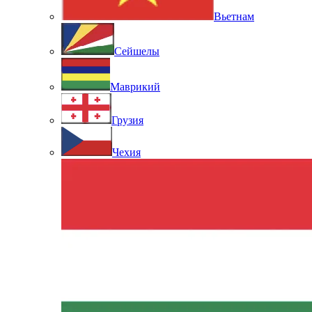
Вьетнам
Сейшелы
Маврикий
Грузия
Чехия