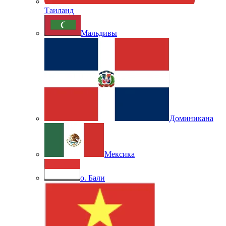
Таиланд
Мальдивы
Доминикана
Мексика
о. Бали