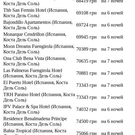
68419 грн
на 7 ночей
Коста Дель Соль)
Thb San Fermin Hotel (Испания,
69108 грн
на 6 ночей
Коста Дель Соль)
Bajondillo Apartamentos (Испания,
69724 грн
на 6 ночей
Коста Дель Соль)
Monarque Cendrillon (Испания,
69945 грн
на 6 ночей
Коста Дель Соль)
Moon Dreams Fuengirola (Испания,
70389 грн
на 7 ночей
Коста Дель Соль)
Ona Club Bena Vista (Испания,
70635 грн
на 7 ночей
Коста Дель Соль)
Las Palmeras Fuengirola Hotel
70881 грн
на 7 ночей
(Испания, Коста Дель Соль)
El Puerto Hotel (Испания, Коста
73343 грн
на 7 ночей
Дель Соль)
TRH Paraiso Hotel (Испания, Коста
73343 грн
на 7 ночей
Дель Соль)
IPV Palace & Spa Hotel (Испания,
74032 грн
на 6 ночей
Коста Дель Соль)
Residence Benalmadena Principe
74500 грн
на 6 ночей
(Испания, Коста Дель Соль)
Bahia Tropical (Испания, Коста
75066 грн
на 8 ночей