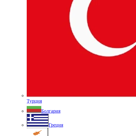
Турция
Болгария
Греция