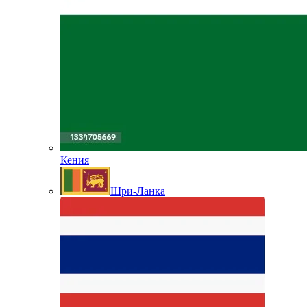
Кения
Шри-Ланка