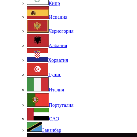
Кипр
Испания
Черногория
Албания
Хорватия
Тунис
Италия
Португалия
ОАЭ
Занзибар