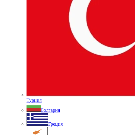
Турция
Болгария
Греция