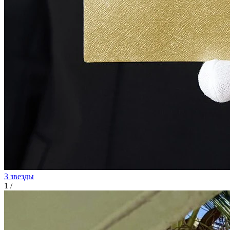
3 звезды
1
/