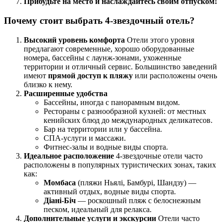
Прибудьте на место и наслаждайтесь своим отпуском!
Почему стоит выбрать 4-звездочный отель?
Высокий уровень комфорта
Отели этого уровня
предлагают современные, хорошо оборудованные
номера, бассейны с лаунж-зонами, ухоженные
территории и отличный сервис. Большинство заведений
имеют
прямой доступ к пляжу
или расположены очень
близко к нему.
Расширенные удобства
Бассейны, иногда с панорамным видом.
Рестораны с разнообразной кухней: от местных
кенийских блюд до международных деликатесов.
Бар на территории или у бассейна.
СПА-услуги и массажи.
Фитнес-залы и водные виды спорта.
Идеальное расположение
4-звездочные отели часто
расположены в популярных туристических зонах, таких
как:
Момбаса
(пляжи Ньялі, Бамбурі, Шандзу) —
активный отдых, водные виды спорта.
Діані-Біч
— роскошный пляж с белоснежным
песком, идеальный для релакса.
Дополнительные услуги и экскурсии
Отели часто