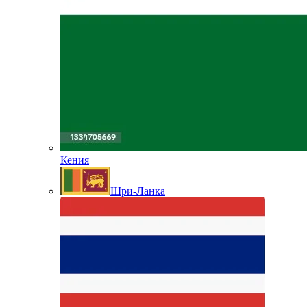
Кения
Шри-Ланка