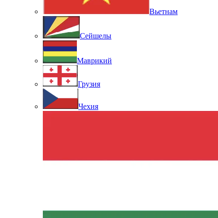
Вьетнам
Сейшелы
Маврикий
Грузия
Чехия