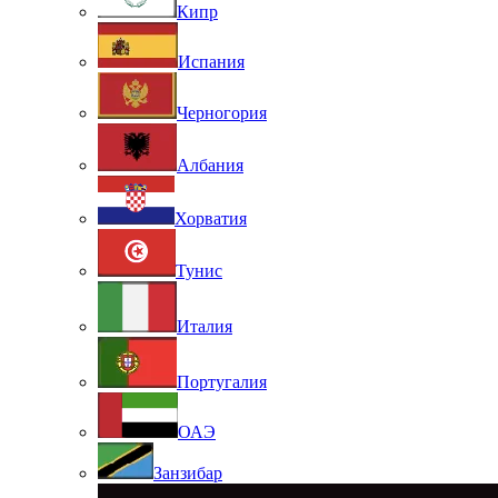
Кипр
Испания
Черногория
Албания
Хорватия
Тунис
Италия
Португалия
ОАЭ
Занзибар