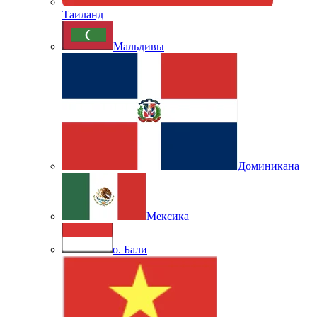
Таиланд
Мальдивы
Доминикана
Мексика
о. Бали