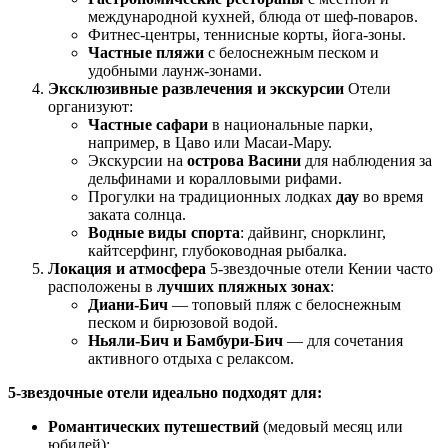
международной кухней, блюда от шеф-поваров.
Фитнес-центры, теннисные корты, йога-зоны.
Частные пляжи
с белоснежным песком и
удобными лаунж-зонами.
Эксклюзивные развлечения и экскурсии
Отели
организуют:
Частные сафари
в национальные парки,
например, в Цаво или Масаи-Мару.
Экскурсии на
острова Васини
для наблюдения за
дельфинами и коралловыми рифами.
Прогулки на традиционных лодках
дау
во время
заката солнца.
Водные виды спорта
: дайвинг, снорклинг,
кайтсерфинг, глубоководная рыбалка.
Локация и атмосфера
5-звездочные отели Кении часто
расположены в
лучших пляжных зонах
:
Диани-Бич
— топовый пляж с белоснежным
песком и бирюзовой водой.
Ньяли-Бич и Бамбури-Бич
— для сочетания
активного отдыха с релаксом.
5-звездочные отели идеально подходят для:
Романтических путешествий
(медовый месяц или
юбилей);