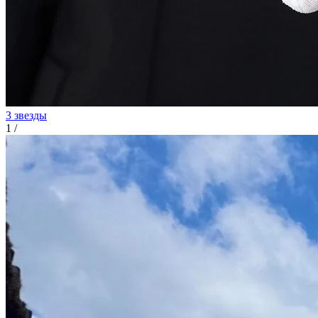
3 звезды
1
/