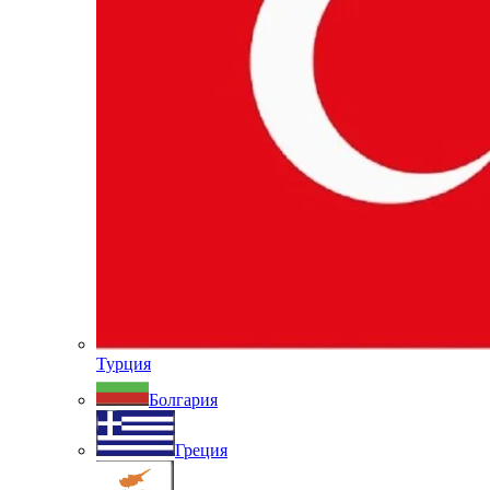
Турция
Болгария
Греция