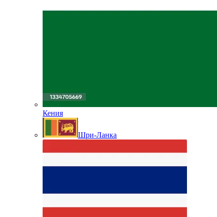
Кения
Шри-Ланка