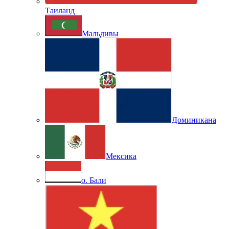
Таиланд
Мальдивы
Доминикана
Мексика
о. Бали