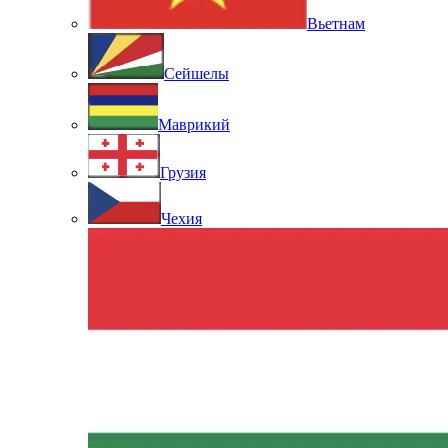
Вьетнам
Сейшелы
Маврикий
Грузия
Чехия