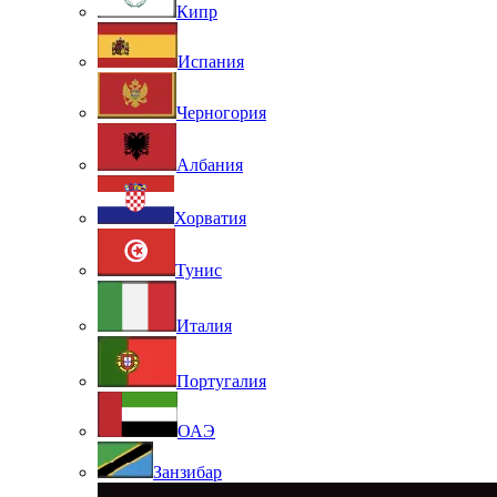
Кипр
Испания
Черногория
Албания
Хорватия
Тунис
Италия
Португалия
ОАЭ
Занзибар