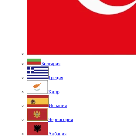
Болгария
Греция
Кипр
Испания
Черногория
Албания