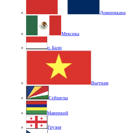
Доминикана
Мексика
о. Бали
Вьетнам
Сейшелы
Маврикий
Грузия