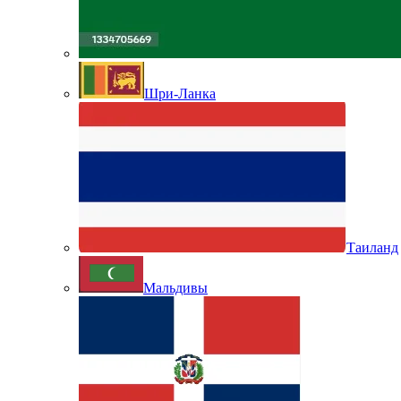
Шри-Ланка
Таиланд
Мальдивы