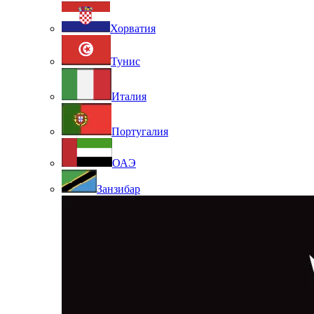
Хорватия
Тунис
Италия
Португалия
ОАЭ
Занзибар