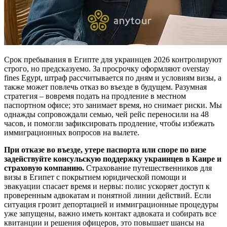
Срок пребывания в Египте для украинцев 2026 контролируют
строго, но предсказуемо. За просрочку оформляют overstay
fines Egypt, штраф рассчитывается по дням и условиям визы, а
также может повлечь отказ во въезде в будущем. Разумная
стратегия – вовремя подать на продление в местном
паспортном офисе; это занимает время, но снимает риски. Мы
однажды сопровождали семью, чей рейс переносили на 48
часов, и помогли зафиксировать продление, чтобы избежать
иммиграционных вопросов на вылете.
При отказе во въезде, утере паспорта или споре по визе
задействуйте консульскую поддержку украинцев в Каире и
страховую компанию.
Страхование путешественников для
визы в Египет с покрытием юридической помощи и
эвакуации спасает время и нервы: полис ускоряет доступ к
проверенным адвокатам и понятной линии действий. Если
ситуация грозит депортацией и иммиграционные процедуры
уже запущены, важно иметь контакт адвоката и собирать все
квитанции и решения офицеров, это повышает шансы на