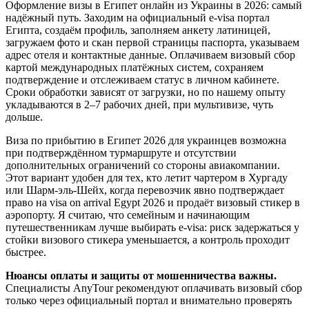
Оформление визы в Египет онлайн из Украины в 2026: самый
надёжный путь. Заходим на официальный e-visa портал
Египта, создаём профиль, заполняем анкету латиницей,
загружаем фото и скан первой страницы паспорта, указываем
адрес отеля и контактные данные. Оплачиваем визовый сбор
картой международных платёжных систем, сохраняем
подтверждение и отслеживаем статус в личном кабинете.
Сроки обработки зависят от загрузки, но по нашему опыту
укладываются в 2–7 рабочих дней, при мультивизе, чуть
дольше.
Виза по прибытию в Египет 2026 для украинцев возможна
при подтверждённом турмаршруте и отсутствии
дополнительных ограничений со стороны авиакомпании.
Этот вариант удобен для тех, кто летит чартером в Хургаду
или Шарм-эль-Шейх, когда перевозчик явно подтверждает
право на visa on arrival Egypt 2026 и продаёт визовый стикер в
аэропорту. Я считаю, что семейным и начинающим
путешественникам лучше выбирать e-visa: риск задержаться у
стойки визового стикера уменьшается, а контроль проходит
быстрее.
Нюансы оплаты и защиты от мошенничества важны.
Специалисты AnyTour рекомендуют оплачивать визовый сбор
только через официальный портал и внимательно проверять