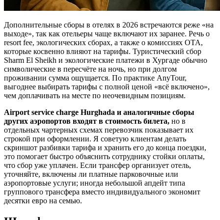
Дополнительные сборы в отелях в 2026 встречаются реже «на
выходе», так как отельеры чаще включают их заранее. Речь о
resort fee, экологических сборах, а также о комиссиях OTA,
которые косвенно влияют на тарифы. Туристический сбор
Sharm El Sheikh и экологические платежи в Хургаде обычно
символические в пересчёте на ночь, но при долгом
проживании сумма ощущается. По практике AnyTour,
выгоднее выбирать тарифы с полной ценой «всё включено»,
чем доплачивать на месте по неочевидным позициям.
Airport service charge Hurghada и аналогичные сборы
других аэропортов входят в стоимость билета,
но в
отдельных чартерных схемах перевозчик показывает их
строкой при оформлении. Я советую клиентам делать
скриншот разбивки тарифа и хранить его до конца поездки,
это помогает быстро объяснить сотруднику стойки оплаты,
что сбор уже уплачен. Если трансфер организует отель,
уточняйте, включены ли платные парковочные или
аэропортовые услуги; иногда небольшой апдейт типа
группового трансфера вместо индивидуального экономит
десятки евро на семью.