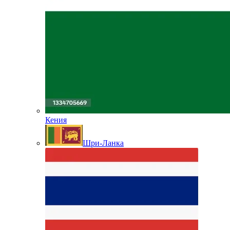
Кения
Шри-Ланка