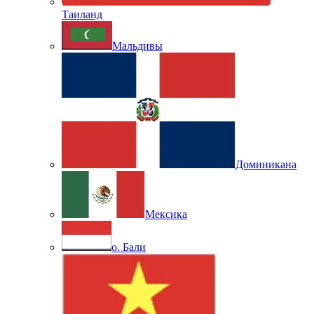
Таиланд
Мальдивы
Доминикана
Мексика
о. Бали