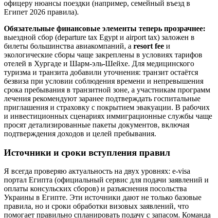
офицеру нюансы поездки (например, семейный въезд в
Египет 2026 правила).
Обязательные финансовые элементы теперь прозрачнее:
выездной сбор (departure tax Egypt и airport tax) заложен в
билеты большинства авиакомпаний, а
resort fee
и
экологические сборы чаще закреплены в условиях тарифов
отелей в Хургаде и Шарм-эль-Шейхе. Для медицинского
туризма и транзита добавили уточнения: транзит остаётся
безвиза при условии соблюдения времени и непревышения
срока пребывания в транзитной зоне, а участникам программ
лечения рекомендуют заранее подтверждать госпитальные
приглашения и страховку с покрытием эвакуации. В рабочих
и инвестиционных сценариях иммиграционные службы чаще
просят детализированные пакеты документов, включая
подтверждения доходов и целей пребывания.
Источники и сроки вступления правил
Я всегда проверяю актуальность на двух уровнях: e-visa
портал Египта (официальный сервис для подачи заявлений и
оплаты консульских сборов) и разъяснения посольства
Украины в Египте. Эти источники дают не только базовые
правила, но и сроки обработки визовых заявлений, что
помогает правильно спланировать подачу с запасом. Команда