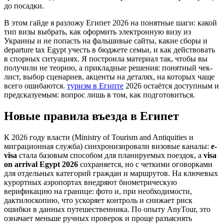
до посадки.
В этом гайде я разложу Египет 2026 на понятные шаги: какой
тип визы выбрать, как оформить электронную визу из
Украины и не попасть на фальшивые сайты, какие сборы и
departure tax Egypt учесть в бюджете семьи, и как действовать
в спорных ситуациях. Я построила материал так, чтобы вы
получили не теорию, а прикладные решения: понятный чек-
лист, выбор сценариев, акценты на деталях, на которых чаще
всего ошибаются.
туризм в Египте
2026 остаётся доступным и
предсказуемым: вопрос лишь в том, как подготовиться.
Новые правила въезда в Египет
К 2026 году власти (Ministry of Tourism and Antiquities и
миграционная служба) синхронизировали визовые каналы:
e-
visa
стала базовым способом для планируемых поездок, а
visa
on arrival Egypt 2026
сохраняется, но с четкими оговорками
для отдельных категорий граждан и маршрутов. На ключевых
курортных аэропортах внедряют биометрическую
верификацию на границе: фото и, при необходимости,
дактилоскопию, что ускоряет контроль и снижает риск
ошибки в данных путешественника. По опыту AnyTour, это
означает меньше ручных проверок и проще разъяснять