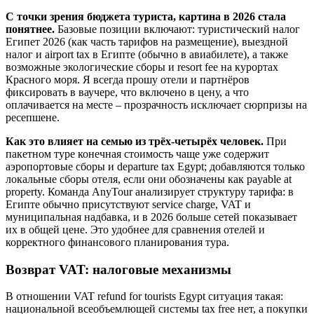
С точки зрения бюджета туриста, картина в 2026 стала
понятнее.
Базовые позиции включают: туристический налог
Египет 2026 (как часть тарифов на размещение), выездной
налог и airport tax в Египте (обычно в авиабилете), а также
возможные экологические сборы и resort fee на курортах
Красного моря. Я всегда прошу отели и партнёров
фиксировать в ваучере, что включено в цену, а что
оплачивается на месте – прозрачность исключает сюрпризы на
ресепшене.
Как это влияет на семью из трёх-четырёх человек.
При
пакетном туре конечная стоимость чаще уже содержит
аэропортовые сборы и departure tax Egypt; добавляются только
локальные сборы отеля, если они обозначены как payable at
property. Команда AnyTour анализирует структуру тарифа: в
Египте обычно присутствуют service charge, VAT и
муниципальная надбавка, и в 2026 больше сетей показывает
их в общей цене. Это удобнее для сравнения отелей и
корректного финансового планирования тура.
Возврат VAT: налоговые механизмы
В отношении VAT refund for tourists Egypt ситуация такая:
национальной всеобъемлющей системы tax free нет, а покупки