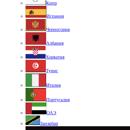
Кипр
Испания
Черногория
Албания
Хорватия
Тунис
Италия
Португалия
ОАЭ
Занзибар