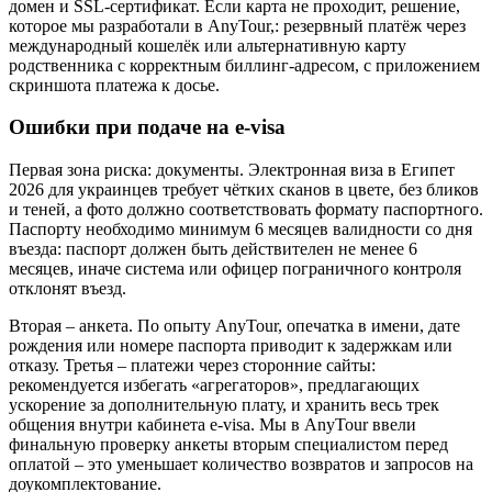
домен и SSL-сертификат. Если карта не проходит, решение,
которое мы разработали в AnyTour,: резервный платёж через
международный кошелёк или альтернативную карту
родственника с корректным биллинг-адресом, с приложением
скриншота платежа к досье.
Ошибки при подаче на e-visa
Первая зона риска: документы. Электронная виза в Египет
2026 для украинцев требует чётких сканов в цвете, без бликов
и теней, а фото должно соответствовать формату паспортного.
Паспорту необходимо минимум 6 месяцев валидности со дня
въезда: паспорт должен быть действителен не менее 6
месяцев, иначе система или офицер пограничного контроля
отклонят въезд.
Вторая – анкета. По опыту AnyTour, опечатка в имени, дате
рождения или номере паспорта приводит к задержкам или
отказу. Третья – платежи через сторонние сайты:
рекомендуется избегать «агрегаторов», предлагающих
ускорение за дополнительную плату, и хранить весь трек
общения внутри кабинета e-visa. Мы в AnyTour ввели
финальную проверку анкеты вторым специалистом перед
оплатой – это уменьшает количество возвратов и запросов на
доукомплектование.