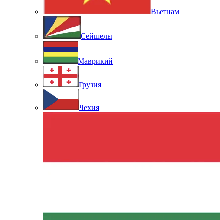
Вьетнам
Сейшелы
Маврикий
Грузия
Чехия