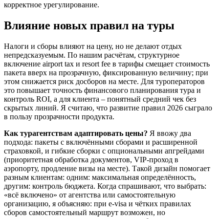
корректное урегулирование.
Влияние новых правил на туры
Налоги и сборы влияют на цену, но не делают отдых
непредсказуемым. По нашим расчётам, структурное
включение airport tax и resort fee в тарифы смещает стоимость
пакета вверх на прозрачную, фиксированную величину; при
этом снижается риск досборов на месте. Для туроператоров
это повышает точность финансового планирования тура и
контроль ROI, а для клиента – понятный средний чек без
скрытых линий. Я считаю, что развитие правил 2026 сыграло
в пользу прозрачности продукта.
Как турагентствам адаптировать цены?
Я ввожу два
подхода: пакеты с включёнными сборами и расширенной
страховкой, и гибкие сборки с опциональными апгрейдами
(приоритетная обработка документов, VIP-проход в
аэропорту, продление визы на месте). Такой дизайн помогает
разным клиентам: одним: максимальная определённость,
другим: контроль бюджета. Когда спрашивают, что выбрать:
«всё включено» от агентства или самостоятельную
организацию, я объясняю: при e-visa и чётких правилах
сборов самостоятельный маршрут возможен, но