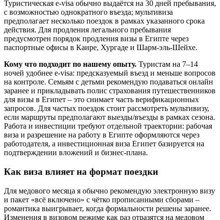
Туристическая e-visa обычно выдаётся на 30 дней пребывания,
с возможностью однократного въезда; мультивиза
предполагает несколько поездок в рамках указанного срока
действия. Для продления легального пребывания
предусмотрен порядок продления визы в Египте через
паспортные офисы в Каире, Хургаде и Шарм-эль-Шейхе.
Кому что подходит по нашему опыту.
Туристам на 7–14
ночей удобнее e-visa: предсказуемый въезд и меньше вопросов
на контроле. Семьям с детьми рекомендую подаваться онлайн
заранее и прикладывать полис страхования путешественников
для визы в Египет – это снимает часть верификационных
запросов. Для частых поездок стоит рассмотреть мультивизу,
если маршруты предполагают выезды/въезды в рамках сезона.
Работа и инвестиции требуют отдельной траектории: рабочая
виза и разрешение на работу в Египте оформляются через
работодателя, а инвестиционная виза Египет базируется на
подтверждении вложений и бизнес-плана.
Как виза влияет на формат поездки
Для медового месяца я обычно рекомендую электронную визу
и пакет «всё включено» с чётко прописанными сборами –
романтика выигрывает, когда формальности решены заранее.
Изменения в визовом режиме как раз отразятся на медовом