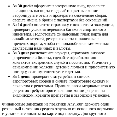
За 30 дней:
оформите электронную визу, проверьте
валидность паспорта и сделайте цветные копии.
Забронируйте отель и проверьте включённые сборы,
сверьте имена в брони с паспортами без сокращений.
За 14 дней:
оплатите страховку с покрытием эвакуации,
проверьте условия перевозки багажа и спортивного
инвентаря. Подготовьте финансовый план: карта для
онлайн-платежей, резервная карта и наличные в
пределах порога, чтобы не понадобилась таможенная
декларация наличных и валюты.
За 3 дня:
распечатайте ваучеры, страховку, визовое
разрешение и билеты, сделайте офлайн-копию
контактов экстренных служб и посольства. Уточните у
авиакомпании коляски, детские люльки и приоритетную
посадку, если путешествуете с детьми.
За 1 день:
проверьте статус рейса и список
аэропортовых сборов в билете, подготовьте одежду и
лекарства с рецептами. Правила ввоза медикаментов и
рецептов требуют оригинала или копии рецепта на
английском; храните препараты в заводской упаковке.
Финансовые лайфхаки из практики AnyTour: держите один
резервный источник средств отдельно от основного портмоне
и установите лимиты на карте под поездку. Для крупного