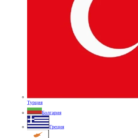
Турция
Болгария
Греция