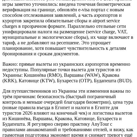
игры заметно уточнились: введена точечная биометрическая
верификация на границе, обновлён e-visa портал с новым
способом отслеживания заявлений, а часть аэропортов и
курортов закрепила обязательные сборы и airport service
charges в прозрачном формате. Параллельно отельные сети
унифицировали налоги на размещение (service charge, VAT,
муниципальные и экологические сборы), их чаще включают в
тариф, а не добавляют на ресепшене. Это упрощает
планирование, хотя повышает чувствительность к деталям
бронирования и срокам документов.
Важно: прямые вылеты из украинских аэропортов временно
недоступны. Популярные точки вылета для туристов из
Украины: Кишинёва (RMO), Варшавы (WAW), Кракова
(KRK), Катовице (KTW), Бухареста (OTP), Будапешта (BUD).
Для путешественников из Украины эти изменения важны по
трём причинам: безопасность (быстрый пограничный
контроль и меньше очередей благодаря биометрии), цена тура
(новые правила въезда в Египет и налоги в Египте для
туристов 2026 влияют на конечный чек) и логистика вылетов
из Кишинёва, Варшавы, Кракова, Катовице, Бухареста и
Будапешта. Я регулярно сверяю практику AnyTour с
правилами авиакомпаний и требованиями отелей, и вижу, как
грамотная подготовка экономит время и снимает тревогу ещё