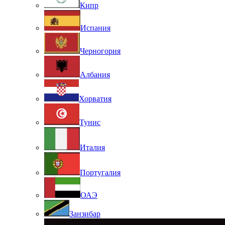
Кипр
Испания
Черногория
Албания
Хорватия
Тунис
Италия
Португалия
ОАЭ
Занзибар