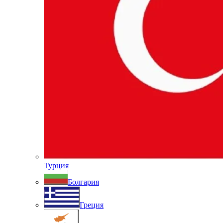
Турция
Болгария
Греция