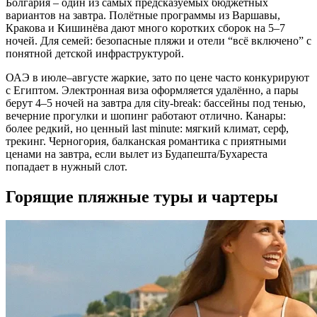
Болгария – один из самых предсказуемых бюджетных
вариантов на завтра. Полётные программы из Варшавы,
Кракова и Кишинёва дают много коротких сборок на 5–7
ночей. Для семей: безопасные пляжи и отели “всё включено” с
понятной детской инфраструктурой.
ОАЭ в июле–августе жаркие, зато по цене часто конкурируют
с Египтом. Электронная виза оформляется удалённо, а пары
берут 4–5 ночей на завтра для city‑break: бассейны под тенью,
вечерние прогулки и шопинг работают отлично. Канары:
более редкий, но ценный last minute: мягкий климат, серф,
трекинг. Черногория, балканская романтика с приятными
ценами на завтра, если вылет из Будапешта/Бухареста
попадает в нужный слот.
Горящие пляжные туры и чартеры