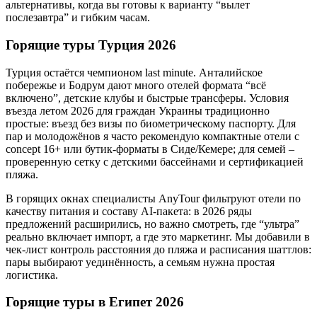
альтернативы, когда вы готовы к варианту “вылет
послезавтра” и гибким часам.
Горящие туры Турция 2026
Турция остаётся чемпионом last minute. Анталийское
побережье и Бодрум дают много отелей формата “всё
включено”, детские клубы и быстрые трансферы. Условия
въезда летом 2026 для граждан Украины традиционно
простые: въезд без визы по биометрическому паспорту. Для
пар и молодожёнов я часто рекомендую компактные отели с
concept 16+ или бутик‑форматы в Сиде/Кемере; для семей –
проверенную сетку с детскими бассейнами и сертификацией
пляжа.
В горящих окнах специалисты AnyTour фильтруют отели по
качеству питания и составу AI-пакета: в 2026 ряды
предложений расширились, но важно смотреть, где “ультра”
реально включает импорт, а где это маркетинг. Мы добавили в
чек-лист контроль расстояния до пляжа и расписания шаттлов:
пары выбирают уединённость, а семьям нужна простая
логистика.
Горящие туры в Египет 2026