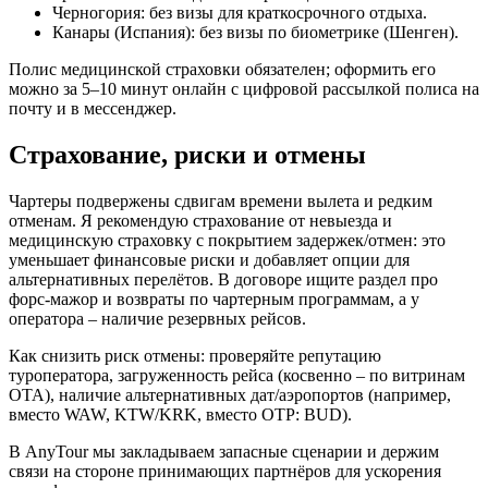
Черногория: без визы для краткосрочного отдыха.
Канары (Испания): без визы по биометрике (Шенген).
Полис медицинской страховки обязателен; оформить его
можно за 5–10 минут онлайн с цифровой рассылкой полиса на
почту и в мессенджер.
Страхование, риски и отмены
Чартеры подвержены сдвигам времени вылета и редким
отменам. Я рекомендую страхование от невыезда и
медицинскую страховку с покрытием задержек/отмен: это
уменьшает финансовые риски и добавляет опции для
альтернативных перелётов. В договоре ищите раздел про
форс‑мажор и возвраты по чартерным программам, а у
оператора – наличие резервных рейсов.
Как снизить риск отмены: проверяйте репутацию
туроператора, загруженность рейса (косвенно – по витринам
OTA), наличие альтернативных дат/аэропортов (например,
вместо WAW, KTW/KRK, вместо OTP: BUD).
В AnyTour мы закладываем запасные сценарии и держим
связи на стороне принимающих партнёров для ускорения