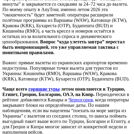
минуты” и закрывается со скидками за 24–72 часа до вылета.
По моему опыту в AnyTour, именно летом 2026 эта
“окошечность” будет заметной: операторы расширили
полётные программы из Варшавы (WAW), Катовице (KTW),
Кракова (KRK), Бухареста (OTP), Будапешта (BUD) и
Кишинёва (RMO), а часть кресел и номеров остаётся в
остатках из‑за волатильного спроса и динамического
ценообразования.
Вопрос “куда улететь завтра” перестал
быть импровизацией, это уже управляемая тактика с
понятными правилами.
Важно: прямые вылеты из украинских аэропортов временно
недоступны. Популярные точки вылета для туристов из
Украины: Кишинёва (RMO), Варшавы (WAW), Кракова
(KRK), Катовице (KTW), Бухареста (OTP), Будапешта (BUD).
Чаще всего
горящие туры
летом появляются в Турцию,
Египет, Грецию, Болгарию, ОАЭ, на Кипр.
Периодически в
рейтинг добавляются Канары и
Черногория
, когда операторы
закрывают блоки на определённые даты. По нашим
наблюдениям, если вы нацелены “поехать на море завтра из
Украины” с вылетом из соседних столиц, то шансы поймать
выгодный пакет выше всего по Турции, Болгарии и Египту, а
для Греции и Кипра многое зависит от конкретной недели и
наполнения рейсов.