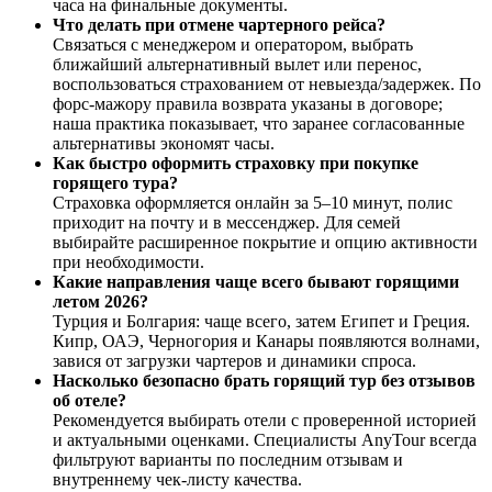
часа на финальные документы.
Что делать при отмене чартерного рейса?
Связаться с менеджером и оператором, выбрать
ближайший альтернативный вылет или перенос,
воспользоваться страхованием от невыезда/задержек. По
форс‑мажору правила возврата указаны в договоре;
наша практика показывает, что заранее согласованные
альтернативы экономят часы.
Как быстро оформить страховку при покупке
горящего тура?
Страховка оформляется онлайн за 5–10 минут, полис
приходит на почту и в мессенджер. Для семей
выбирайте расширенное покрытие и опцию активности
при необходимости.
Какие направления чаще всего бывают горящими
летом 2026?
Турция и Болгария: чаще всего, затем Египет и Греция.
Кипр, ОАЭ, Черногория и Канары появляются волнами,
завися от загрузки чартеров и динамики спроса.
Насколько безопасно брать горящий тур без отзывов
об отеле?
Рекомендуется выбирать отели с проверенной историей
и актуальными оценками. Специалисты AnyTour всегда
фильтруют варианты по последним отзывам и
внутреннему чек‑листу качества.