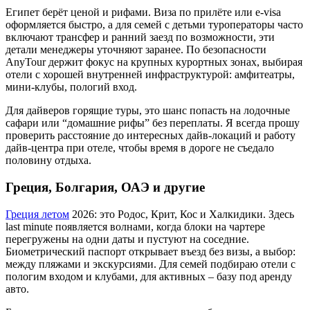
Египет берёт ценой и рифами. Виза по прилёте или e‑visa
оформляется быстро, а для семей с детьми туроператоры часто
включают трансфер и ранний заезд по возможности, эти
детали менеджеры уточняют заранее. По безопасности
AnyTour держит фокус на крупных курортных зонах, выбирая
отели с хорошей внутренней инфраструктурой: амфитеатры,
мини‑клубы, пологий вход.
Для дайверов горящие туры, это шанс попасть на лодочные
сафари или “домашние рифы” без переплаты. Я всегда прошу
проверить расстояние до интересных дайв‑локаций и работу
дайв‑центра при отеле, чтобы время в дороге не съедало
половину отдыха.
Греция, Болгария, ОАЭ и другие
Греция летом
2026: это Родос, Крит, Кос и Халкидики. Здесь
last minute появляется волнами, когда блоки на чартере
перегружены на одни даты и пустуют на соседние.
Биометрический паспорт открывает въезд без визы, а выбор:
между пляжами и экскурсиями. Для семей подбираю отели с
пологим входом и клубами, для активных – базу под аренду
авто.