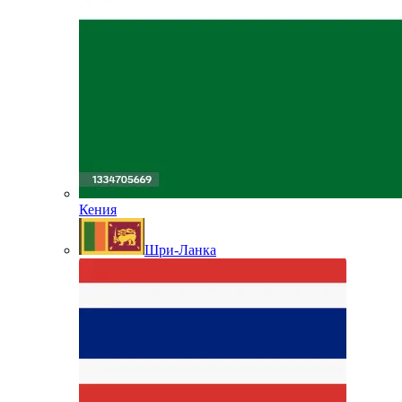
Кения
Шри-Ланка