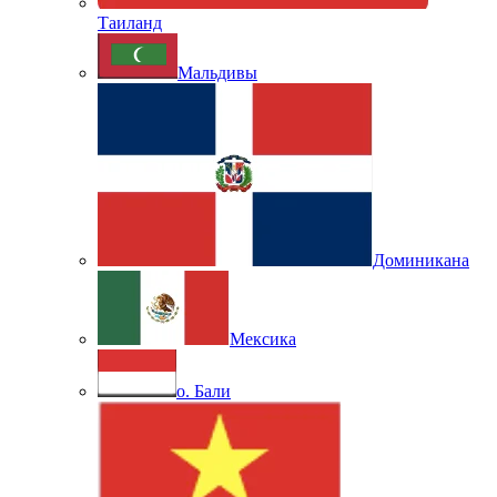
Таиланд
Мальдивы
Доминикана
Мексика
о. Бали