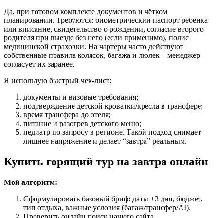
Да, при готовом комплекте документов и чётком
планировании. Требуются: биометрический паспорт ребёнка
или вписание, свидетельство о рождении, согласие второго
родителя при выезде без него (если применимо), полис
медицинской страховки. На чартеры часто действуют
собственные правила колясок, багажа и люлек – менеджер
согласует их заранее.
Я использую быстрый чек‑лист:
документы и визовые требования;
подтверждение детской кроватки/кресла в трансфере;
время трансфера до отеля;
питание и разогрев детского меню;
педиатр по запросу в регионе. Такой подход снимает
лишнее напряжение и делает “завтра” реальным.
Купить горящий тур на завтра онлайн
Мой алгоритм:
Сформулировать базовый бриф: даты ±2 дня, бюджет,
тип отдыха, важные условия (багаж/трансфер/AI).
Проверить онлайн поиск нашего сайта.