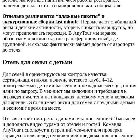
наличие детского стола и микроволновки в общем зале.
Отдельно различаются “пляжные пакеты” и
экскурсионные сборки last minute.
Первые дают стабильный
ритм и детские активности, вторые, гибкость маршрутов, но
могут предполагать переезды. В AnyTour мы заранее
обозначаем для клиента, где трансфер приватный, где
групповой, и сколько фактически займёт дорога от аэропорта
до отеля.
Отель для семьи с детьми
Для семей я ориентируюсь на контроль качества:
сертификация пляжа, наличие детского клуба 4–12,
подогреваемый детский бассейн в прохладные месяцы, опция
няни по запросу. В чек‑лист мы включили и требования к
ограждениям, тени на площадках, детскому меню и коляскам
для аренды. Это снижает риски для семей с грудными детьми
и экономит время на месте.
Отзывы стоит смотреть в динамике за последние 6–9 месяцев
и дополнять видео‑турами от отелей и гостей. Команда
AnyTour использует внутренний чек‑лист для проверки
горящего отеля перед публикацией предложения: последние