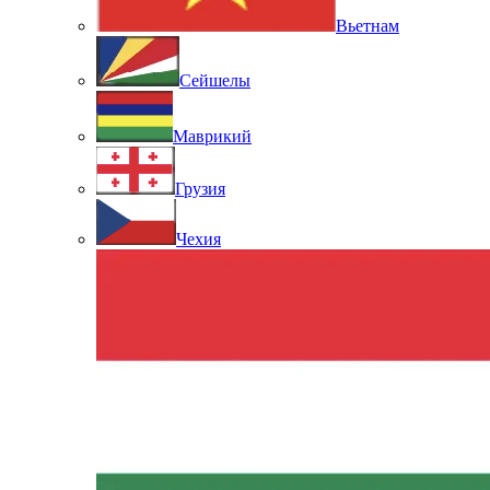
Вьетнам
Сейшелы
Маврикий
Грузия
Чехия