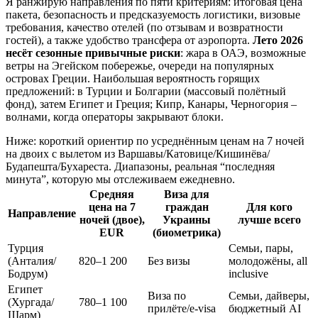
Я ранжирую направления по пяти критериям: итоговая цена
пакета, безопасность и предсказуемость логистики, визовые
требования, качество отелей (по отзывам и возвратности
гостей), а также удобство трансфера от аэропорта.
Лето 2026
несёт сезонные привычные риски
: жара в ОАЭ, возможные
ветры на Эгейском побережье, очереди на популярных
островах Греции. Наибольшая вероятность горящих
предложений: в Турции и Болгарии (массовый полётный
фонд), затем Египет и Греция; Кипр, Канары, Черногория –
волнами, когда операторы закрывают блоки.
Ниже: короткий ориентир по усреднённым ценам на 7 ночей
на двоих с вылетом из Варшавы/Катовице/Кишинёва/
Будапешта/Бухареста. Диапазоны, реальная “последняя
минута”, которую мы отслеживаем ежедневно.
Средняя
Виза для
цена на 7
граждан
Для кого
Направление
ночей (двое),
Украины
лучше всего
EUR
(биометрика)
Турция
Семьи, пары,
(Анталия/
820–1 200
Без визы
молодожёны, all
Бодрум)
inclusive
Египет
Виза по
Семьи, дайверы,
(Хургада/
780–1 100
прилёте/e‑visa
бюджетный AI
Шарм)