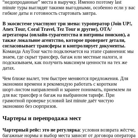
“недопроданные” места в выручку. Именно поэтому last
minute туры выглядят такими выгодными, особенно если у вас
гибкие даты и готовность стартовать завтра.
В экосистеме участвуют три звена: туроператор (Join UP!,
Anex Tour, Coral Travel, Tez Tour и другие), OTA/
агрегаторы (онлайн-турагентства и витрины поисков), а
также локальное агентство, которое проверяет детали,
согласовывает трансферы и контролирует документы.
Команда AnyTour часто подключается на этапе сравнения: мы
знаем, где скрыт трансфер, багаж или местные налоги, и
подсказываем, как получить максимум ценности на тех же
датах.
Чем ближе вылет, тем быстрее меняются предложения. Для
экономии времени я рекомендую работать с коротким
шорт‑листом направлений и заранее понимать, приемлем ли
для вас трансфер и багаж на выбранном тарифе. При
грамотной проверке условий last minute даёт чистую
экономию без сюрпризов.
Чартеры и перепродажа мест
Чартерный рейс: это не регулярка
: условия возврата жёстче,
багажные нормы и выбор места зависят от договора оператора