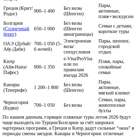
Пары,
Греция (Крит/
Без визы
900–1 400
активные,
Родос)
(Шенген)
пляж+экскурсии
Болгария
Без визы
Семьи с детьми,
(
Солнечный
650–1 000
(Шенген
короткие туры
берег
)
авиаграницы)
Электронная
Пары, шопинг,
ОАЭ (Дубай/
700–1 050 (5–
виза/
городской
Абу‑Даби)
6 ночей)
спецусловия
отдых
e‑Visa/ProVisa
Кипр
Пляж, пары,
или по
(Айя‑Напа/
900–1 350
спокойные
правилам
Пафос)
семьи
въезда 2026
Пары,
Канары
Без визы
1 200–1 800
активные,
(Тенерифе)
(Шенген)
мягкий климат
Семьи, пары,
Черногория
700–1 050
Без визы
живописные
(Будва)
бухты
По нашим данным, горящие пляжные туры летом 2026 будут
чаще выходить по Турции/Болгарии за счёт широких
чартерных программ, а Греция и Кипр дадут сильные “окна” в
периоды смены заездов. Канары и Черногория: отличные