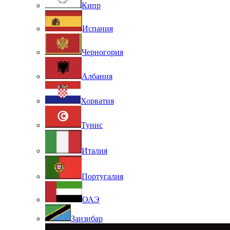
Кипр
Испания
Черногория
Албания
Хорватия
Тунис
Италия
Португалия
ОАЭ
Занзибар