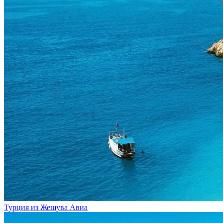
Турция из Жешува
Авиа