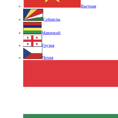
Вьетнам
Сейшелы
Маврикий
Грузия
Чехия