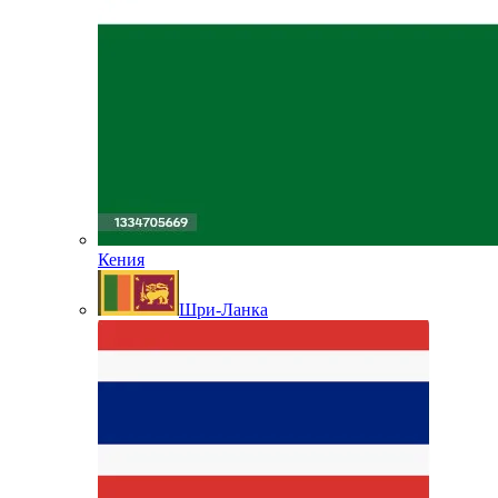
Кения
Шри-Ланка