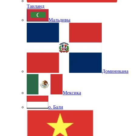
Таиланд
Мальдивы
Доминикана
Мексика
о. Бали