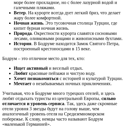
море более прохладное, но с более лазурной водой и
галечными пляжами.
Ветер
. На курорте всегда дует легкий бриз, что делает
жару более комфортной.
Ночная жизнь
. Это тусовочная столица Турции, где
кипит бурная ночная жизнь.
Природа
. Окрестности курорта славятся сосновыми
лесами, оливковыми рощами и живописными бухтами.
История
. В Бодруме находится Замок Святого Петра,
построенный крестоносцами в 15 веке.
Бодрум – это отличное место для тех, кто:
Ищет активный
и веселый отдых.
Любит
красивые пейзажи и чистую воду.
Хочет познакомиться
с историей и культурой Турции.
Мечтает
о незабываемых ночных приключениях.
Учитывая, что в Бодруме много турецких отелей, и здесь
любят отдыхать туристы из центральной Европы,
сильно
отличается и уровень сервиса
. Так, здесь даже скромные
отели уровня 3 звезды будут на голову выше, чем
аналогичный уровень отеля на Средиземноморском
побережье. К слову, немцы часто называют Бодрум
«маленькой Германией».