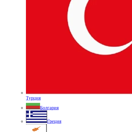
Турция
Болгария
Греция