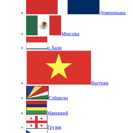
Доминикана
Мексика
о. Бали
Вьетнам
Сейшелы
Маврикий
Грузия