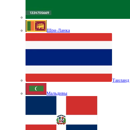
Шри-Ланка
Таиланд
Мальдивы