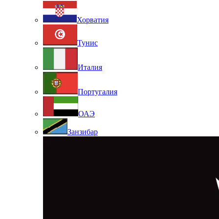
Хорватия
Тунис
Италия
Португалия
ОАЭ
Занзибар