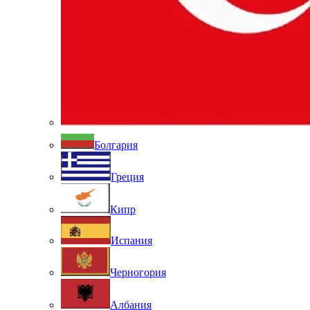
Болгария
Греция
Кипр
Испания
Черногория
Албания