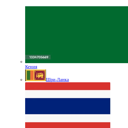
Кения
Шри-Ланка