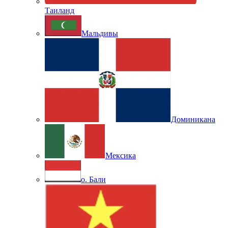
Таиланд
Мальдивы
Доминикана
Мексика
о. Бали