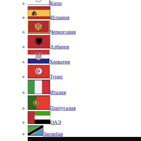
Кипр
Испания
Черногория
Албания
Хорватия
Тунис
Италия
Португалия
ОАЭ
Занзибар