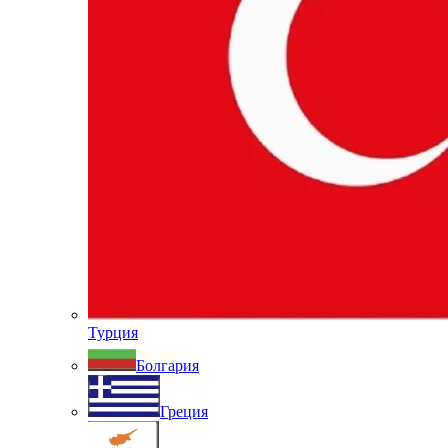
Турция
Болгария
Греция