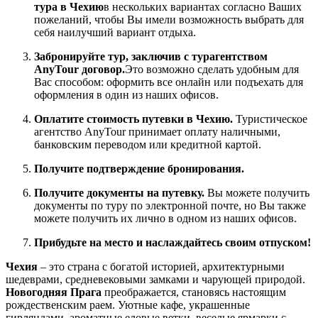
тура в Чехию
в нескольких вариантах согласно Ваших
пожеланий, чтобы Вы имели возможность выбрать для
себя наилучший вариант отдыха.
Забронируйте тур, заключив с турагентством
AnyTour договор.
Это возможно сделать удобным для
Вас способом: оформить все онлайн или подъехать для
оформления в один из наших офисов.
Оплатите стоимость путевки в Чехию.
Туристическое
агентство AnyTour принимает оплату наличными,
банковским переводом или кредитной картой.
Получите подтверждение бронирования.
Получите документы на путевку.
Вы можете получить
документы по туру по электронной почте, но Вы также
можете получить их лично в одном из наших офисов.
Прибудьте на место и наслаждайтесь своим отпуском!
Чехия
– это страна с богатой историей, архитектурными
шедеврами, средневековыми замками и чарующей природой.
Новогодняя Прага
преображается, становясь настоящим
рождественским раем. Уютные кафе, украшенные
гирляндами, ароматные еловые ветки, веселые ярмарки с