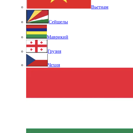
Вьетнам
Сейшелы
Маврикий
Грузия
Чехия