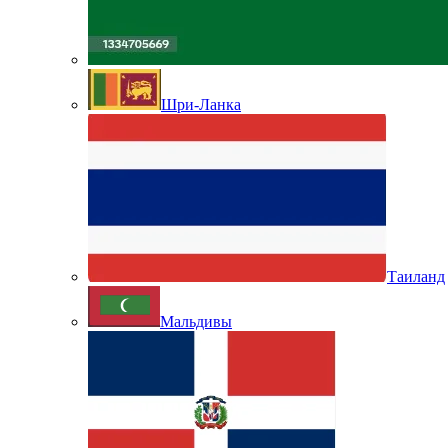
Шри-Ланка
Таиланд
Мальдивы