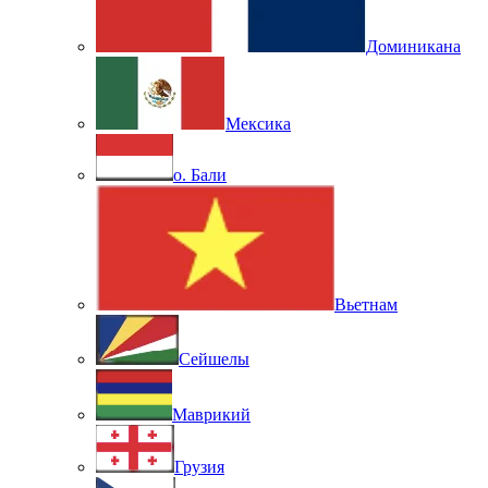
Доминикана
Мексика
о. Бали
Вьетнам
Сейшелы
Маврикий
Грузия