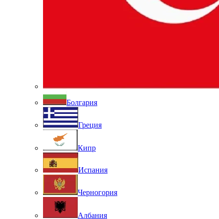
Болгария
Греция
Кипр
Испания
Черногория
Албания