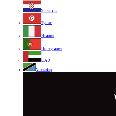
Хорватия
Тунис
Италия
Португалия
ОАЭ
Занзибар