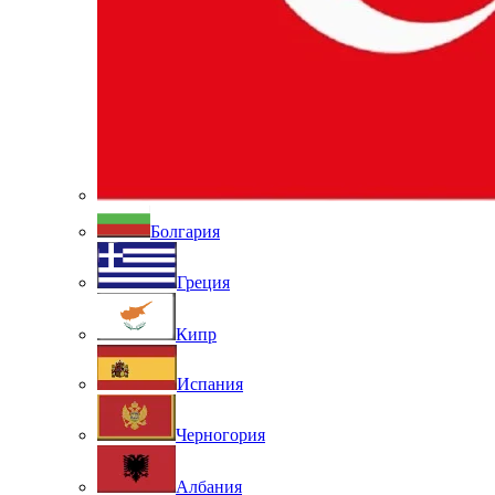
Болгария
Греция
Кипр
Испания
Черногория
Албания