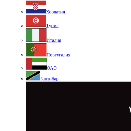
Хорватия
Тунис
Италия
Португалия
ОАЭ
Занзибар