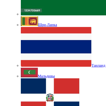
Шри-Ланка
Таиланд
Мальдивы