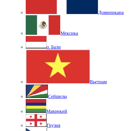
Доминикана
Мексика
о. Бали
Вьетнам
Сейшелы
Маврикий
Грузия