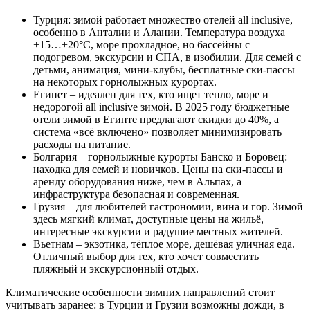
Турция: зимой работает множество отелей all inclusive,
особенно в Анталии и Алании. Температура воздуха
+15…+20°C, море прохладное, но бассейны с
подогревом, экскурсии и СПА, в изобилии. Для семей с
детьми, анимация, мини-клубы, бесплатные ски-пассы
на некоторых горнолыжных курортах.
Египет – идеален для тех, кто ищет тепло, море и
недорогой all inclusive зимой. В 2025 году бюджетные
отели зимой в Египте предлагают скидки до 40%, а
система «всё включено» позволяет минимизировать
расходы на питание.
Болгария – горнолыжные курорты Банско и Боровец:
находка для семей и новичков. Цены на ски-пассы и
аренду оборудования ниже, чем в Альпах, а
инфраструктура безопасная и современная.
Грузия – для любителей гастрономии, вина и гор. Зимой
здесь мягкий климат, доступные цены на жильё,
интересные экскурсии и радушие местных жителей.
Вьетнам – экзотика, тёплое море, дешёвая уличная еда.
Отличный выбор для тех, кто хочет совместить
пляжный и экскурсионный отдых.
Климатические особенности зимних направлений стоит
учитывать заранее: в Турции и Грузии возможны дожди, в