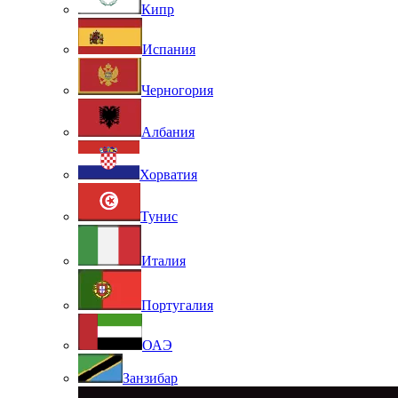
Кипр
Испания
Черногория
Албания
Хорватия
Тунис
Италия
Португалия
ОАЭ
Занзибар