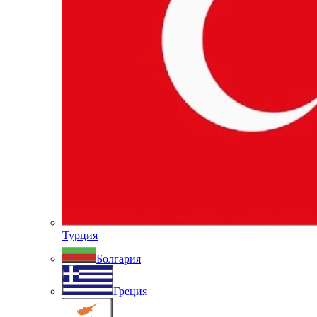
Турция
Болгария
Греция