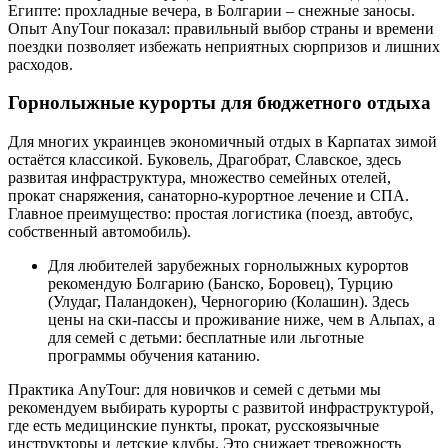
Египте: прохладные вечера, в Болгарии – снежные заносы.
Опыт AnyTour показал: правильный выбор страны и времени
поездки позволяет избежать неприятных сюрпризов и лишних
расходов.
Горнолыжные курорты для бюджетного отдыха
Для многих украинцев экономичный отдых в Карпатах зимой
остаётся классикой. Буковель, Драгобрат, Славское, здесь
развитая инфраструктура, множество семейных отелей,
прокат снаряжения, санаторно-курортное лечение и СПА.
Главное преимущество: простая логистика (поезд, автобус,
собственный автомобиль).
Для любителей зарубежных горнолыжных курортов
рекомендую Болгарию (Банско, Боровец), Турцию
(Улудаг, Паландокен), Черногорию (Колашин). Здесь
цены на ски-пассы и проживание ниже, чем в Альпах, а
для семей с детьми: бесплатные или льготные
программы обучения катанию.
Практика AnyTour: для новичков и семей с детьми мы
рекомендуем выбирать курорты с развитой инфраструктурой,
где есть медицинские пункты, прокат, русскоязычные
инструкторы и детские клубы. Это снижает тревожность