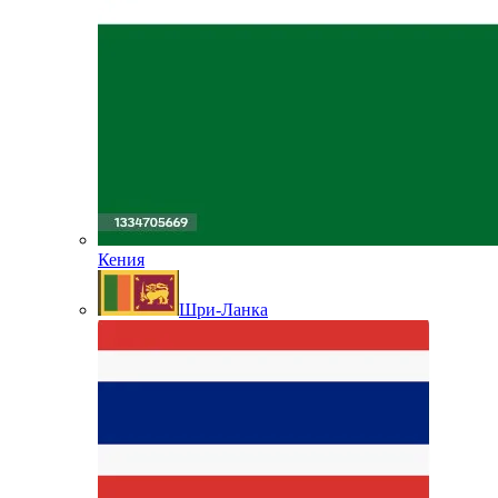
Кения
Шри-Ланка