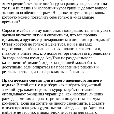
этом средний чек на зимний тур за границу вырос почти на
треть, а инфляция и колебания курса гривны делают вопрос
экономии особенно острым. Но разве отпуск, это роскошь,
которую можно позволить себе только в «идеальные
времена»?
Спросите себя: почему одни семьи возвращаются из отпуска с
яркими впечатлениями и ощущением, что всё прошло
идеально, а другие, с разочарованием и лишними расходами?
Ответ кроется не только в цене тура, но и в деталях
подготовки, выборе направления, нюансах логистики и,
главное, в опыте тех, кто помогает организовать путешествие.
За годы работы команда AnyTour не раз доказывала:
качественный зимний отдых за границей может быть
доступным, если опираться на проверенные решения и
реальные отзывы, а не на рекламные обещания.
Практические советы для вашего идеального зимнего
отдыха
В этой статье я разберу, как выбрать бюджетный
зимний тур, какие страны и курорты действительно
оправдывают ожидания украинцев, как избежать лишних
расходов, минимизировать риски и получить максимум
комфорта. Если вы хотите не просто сэкономить, а сделать
отпуск предсказуемо удачным: читайте до конца. Здесь вы
найдёте не теорию, а практические советы для вашего