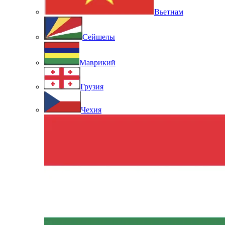
Вьетнам
Сейшелы
Маврикий
Грузия
Чехия