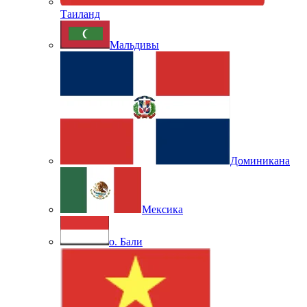
Таиланд
Мальдивы
Доминикана
Мексика
о. Бали