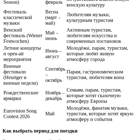
Season)
февраль
венскую культуру
Фестиваль
Весна
Любителям музыки,
классической
(март –
культурным туристам
музыки
май)
Венский
Активным туристам,
Май –
фестиваль (Wiener
любителям искусства и
июнь
Festwochen)
современных постановок
Летние концерты
Молодёжи, парам, туристам,
Июнь –
и open-air
которые любят живую
август
мероприятия
атмосферу города
Винные
Сентябрь
фестивали
Парам, гастрономическим
–
(Heuriger и
туристам, любителям вина
октябрь
винные недели)
Семьям, парам, туристам,
Рождественские
Ноябрь –
которые хотят сказочную
ярмарки
декабрь
атмосферу Европы
Молодёжи, фанатам музыки,
Eurovision Song
Май
туристам, которые хотят яркую
Contest 2026
атмосферу и события
Как выбрать период для поездки