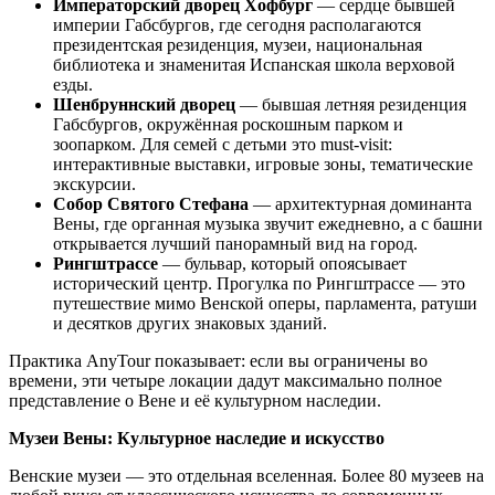
Императорский дворец Хофбург
— сердце бывшей
империи Габсбургов, где сегодня располагаются
президентская резиденция, музеи, национальная
библиотека и знаменитая Испанская школа верховой
езды.
Шенбруннский дворец
— бывшая летняя резиденция
Габсбургов, окружённая роскошным парком и
зоопарком. Для семей с детьми это must-visit:
интерактивные выставки, игровые зоны, тематические
экскурсии.
Собор Святого Стефана
— архитектурная доминанта
Вены, где органная музыка звучит ежедневно, а с башни
открывается лучший панорамный вид на город.
Рингштрассе
— бульвар, который опоясывает
исторический центр. Прогулка по Рингштрассе — это
путешествие мимо Венской оперы, парламента, ратуши
и десятков других знаковых зданий.
Практика AnyTour показывает: если вы ограничены во
времени, эти четыре локации дадут максимально полное
представление о Вене и её культурном наследии.
Музеи Вены: Культурное наследие и искусство
Венские музеи — это отдельная вселенная. Более 80 музеев на