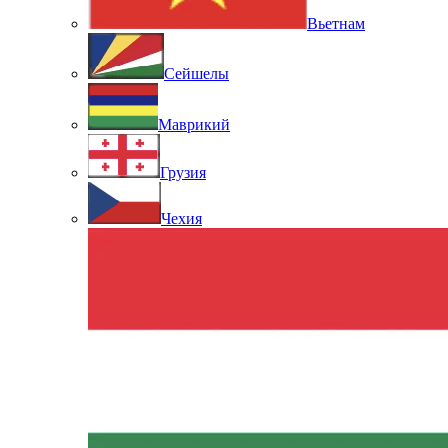
Вьетнам
Сейшелы
Маврикий
Грузия
Чехия