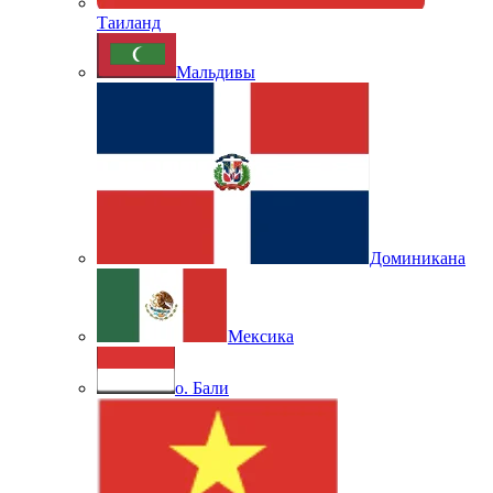
Таиланд
Мальдивы
Доминикана
Мексика
о. Бали