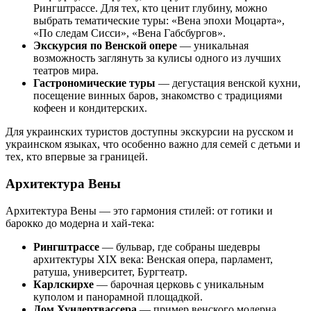
Рингштрассе. Для тех, кто ценит глубину, можно
выбрать тематические туры: «Вена эпохи Моцарта»,
«По следам Сисси», «Вена Габсбургов».
Экскурсия по Венской опере
— уникальная
возможность заглянуть за кулисы одного из лучших
театров мира.
Гастрономические туры
— дегустация венской кухни,
посещение винных баров, знакомство с традициями
кофеен и кондитерских.
Для украинских туристов доступны экскурсии на русском и
украинском языках, что особенно важно для семей с детьми и
тех, кто впервые за границей.
Архитектура Вены
Архитектура Вены — это гармония стилей: от готики и
барокко до модерна и хай-тека:
Рингштрассе
— бульвар, где собраны шедевры
архитектуры XIX века: Венская опера, парламент,
ратуша, университет, Бургтеатр.
Карлскирхе
— барочная церковь с уникальным
куполом и панорамной площадкой.
Дом Хундертвассера
— пример венского модерна,