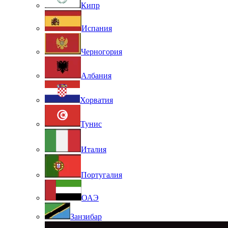
Кипр
Испания
Черногория
Албания
Хорватия
Тунис
Италия
Португалия
ОАЭ
Занзибар