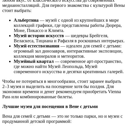
любой вкус: от классического искусства до современных
медиаинсталляций. Для первого знакомства с культурой Вены
стоит выбрать:
Альбертина
— музей с одной из крупнейших в мире
коллекций графики, где представлены работы Дюрера,
Моне, Пикассо и Климта.
Музей истории искусств
— шедевры Брейгеля,
Веласкеса, Тициана и Рафаэля в роскошных интерьерах.
Музей естествознания
— идеален для семей с детьми:
огромный зал динозавров, интерактивные экспозиции,
коллекция минералов и метеоритов.
Музейный квартал
— современное арт-пространство,
где можно найти Музей Леопольда, Музей
современного искусства и десятки креативных галерей.
Чтобы не потеряться в многообразии, стоит заранее выбрать
2–3 музея и выделить на посещение хотя бы полдня. Для
экономии времени и денег рекомендуем приобретать Vienna
Pass или комбинированные билеты.
Лучшие музеи для посещения в Вене с детьми
Вена для семей с детьми — это не только парки, но и музеи с
продуманной детской программой: