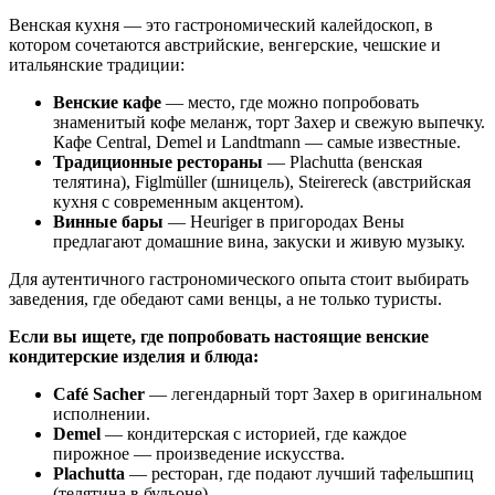
Венская кухня — это гастрономический калейдоскоп, в
котором сочетаются австрийские, венгерские, чешские и
итальянские традиции:
Венские кафе
— место, где можно попробовать
знаменитый кофе меланж, торт Захер и свежую выпечку.
Кафе Central, Demel и Landtmann — самые известные.
Традиционные рестораны
— Plachutta (венская
телятина), Figlmüller (шницель), Steirereck (австрийская
кухня с современным акцентом).
Винные бары
— Heuriger в пригородах Вены
предлагают домашние вина, закуски и живую музыку.
Для аутентичного гастрономического опыта стоит выбирать
заведения, где обедают сами венцы, а не только туристы.
Если вы ищете, где попробовать настоящие венские
кондитерские изделия и блюда:
Café Sacher
— легендарный торт Захер в оригинальном
исполнении.
Demel
— кондитерская с историей, где каждое
пирожное — произведение искусства.
Plachutta
— ресторан, где подают лучший тафельшпиц
(телятина в бульоне).