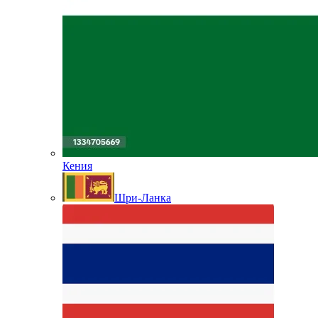
Кения
Шри-Ланка