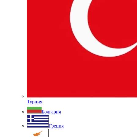
Турция
Болгария
Греция