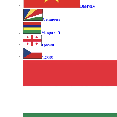
Вьетнам
Сейшелы
Маврикий
Грузия
Чехия