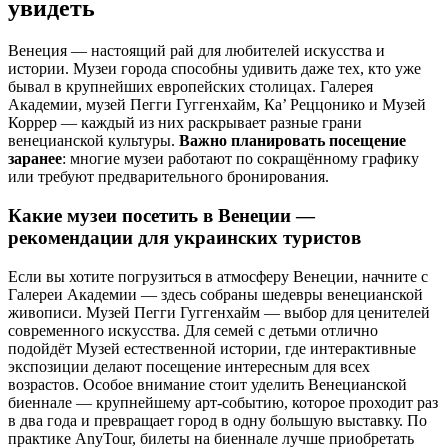
увидеть
Венеция — настоящий рай для любителей искусства и
истории. Музеи города способны удивить даже тех, кто уже
бывал в крупнейших европейских столицах. Галерея
Академии, музей Пегги Гуггенхайм, Ка’ Реццонико и Музей
Коррер — каждый из них раскрывает разные грани
венецианской культуры.
Важно планировать посещение
заранее
: многие музеи работают по сокращённому графику
или требуют предварительного бронирования.
Какие музеи посетить в Венеции —
рекомендации для украинских туристов
Если вы хотите погрузиться в атмосферу Венеции, начните с
Галереи Академии — здесь собраны шедевры венецианской
живописи. Музей Пегги Гуггенхайм — выбор для ценителей
современного искусства. Для семей с детьми отлично
подойдёт Музей естественной истории, где интерактивные
экспозиции делают посещение интересным для всех
возрастов. Особое внимание стоит уделить Венецианской
биеннале — крупнейшему арт-событию, которое проходит раз
в два года и превращает город в одну большую выставку. По
практике AnyTour, билеты на биеннале лучше приобретать