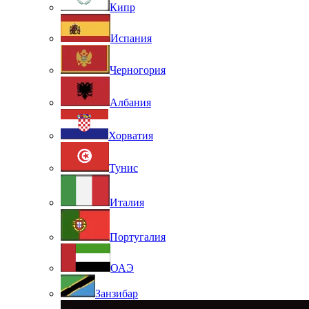
Кипр
Испания
Черногория
Албания
Хорватия
Тунис
Италия
Португалия
ОАЭ
Занзибар