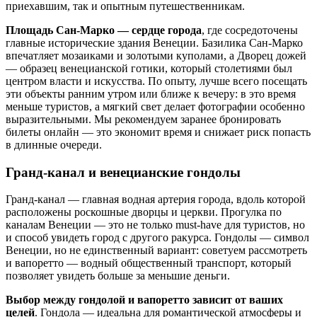
приехавшим, так и опытным путешественникам.
Площадь Сан-Марко — сердце города
, где сосредоточены
главные исторические здания Венеции. Базилика Сан-Марко
впечатляет мозаиками и золотыми куполами, а Дворец дожей
— образец венецианской готики, который столетиями был
центром власти и искусства. По опыту, лучше всего посещать
эти объекты ранним утром или ближе к вечеру: в это время
меньше туристов, а мягкий свет делает фотографии особенно
выразительными. Мы рекомендуем заранее бронировать
билеты онлайн — это экономит время и снижает риск попасть
в длинные очереди.
Гранд-канал и венецианские гондолы
Гранд-канал — главная водная артерия города, вдоль которой
расположены роскошные дворцы и церкви. Прогулка по
каналам Венеции — это не только must-have для туристов, но
и способ увидеть город с другого ракурса. Гондолы — символ
Венеции, но не единственный вариант: советуем рассмотреть
и вапоретто — водный общественный транспорт, который
позволяет увидеть больше за меньшие деньги.
Выбор между гондолой и вапоретто зависит от ваших
целей
. Гондола — идеальна для романтической атмосферы и