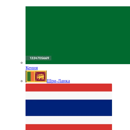
Кения
Шри-Ланка