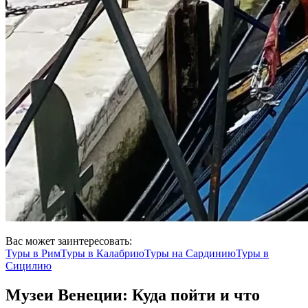
Вас может заинтересовать:
Туры в
Рим
Туры в
Калабрию
Туры на
Сардинию
Туры в
Сицилию
Музеи Венеции: Куда пойти и что