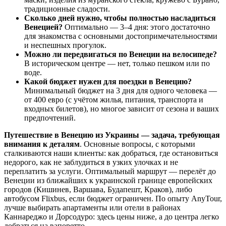
традиционные сладости.
Сколько дней нужно, чтобы полностью насладиться
Венецией?
Оптимально — 3–4 дня: этого достаточно
для знакомства с основными достопримечательностями
и неспешных прогулок.
Можно ли передвигаться по Венеции на велосипеде?
В историческом центре — нет, только пешком или по
воде.
Какой бюджет нужен для поездки в Венецию?
Минимальный бюджет на 3 дня для одного человека —
от 400 евро (с учётом жилья, питания, транспорта и
входных билетов), но многое зависит от сезона и ваших
предпочтений.
Путешествие в Венецию из Украины — задача, требующая
внимания к деталям
. Основные вопросы, с которыми
сталкиваются наши клиенты: как добраться, где остановиться
недорого, как не заблудиться в узких улочках и не
переплатить за услуги. Оптимальный маршрут — перелёт до
Венеции из ближайших к украинской границе европейских
городов (Кишинев, Варшава, Будапешт, Краков), либо
автобусом Flixbus, если бюджет ограничен. По опыту AnyTour,
лучше выбирать апартаменты или отели в районах
Каннареджо и Дорсодуро: здесь цены ниже, а до центра легко
добраться на вапоретто.