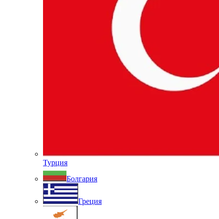
Турция
Болгария
Греция