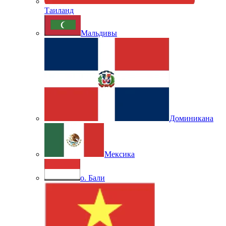
Таиланд
Мальдивы
Доминикана
Мексика
о. Бали