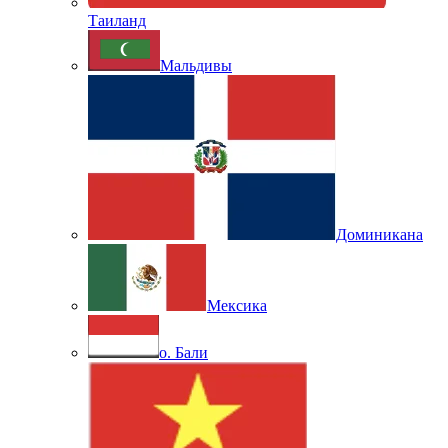
Таиланд
Мальдивы
Доминикана
Мексика
о. Бали