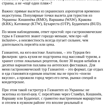
страны, а не «ещё один пляж»?
Важно: прямые вылеты из украинских аэропортов временно
недоступны. Популярные точки вылета для туристов из
Украины: Кишинёва (RMO), Варшавы (WAW), Кракова
(KRK), Катовице (KTW), Бухареста (OTP), Будапешта (BUD).
По моим наблюдениям, ответ простой: про гастрономические
туры в Газиантеп знают гораздо меньше, чем про «all
inclusive», а неизвестность всегда пугает сильнее, чем
длительность перелёта или цена.
Газиантеп, на юго‑востоке Анатолии, – это Турция без
фильтров: здесь кухня не подстроена под массовый туризм, а
хранит сотни локальных рецептов, более 30 видов кебабов и
десятки вариантов пахлавы на антепских фисташках. Для
меня гастрономический тур Газиантеп – это формат, где отдых
и еда становятся единым опытом: вы не просто «поели
вкусно», а прожили город через его печи, рынки специй и
кондитерские.
При этом такой гастротур в Газиантеп из Украины: не
экзотика из travel‑шоу. С перелётами через Стамбул, Кишинёв,
Варшаву или Будапешт, с грамотно выстроенным маршрутом
и отелем в нужном районе это вполне реальный и