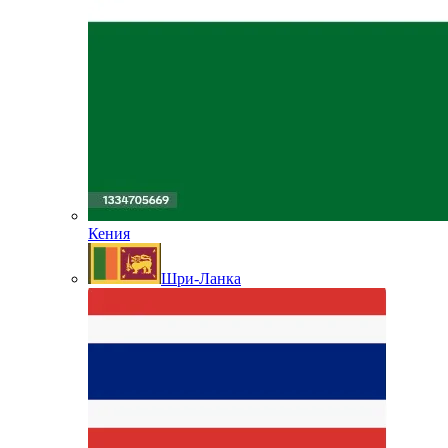
Кения
Шри-Ланка