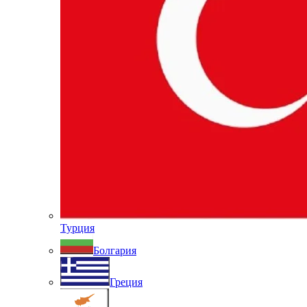
Турция
Болгария
Греция