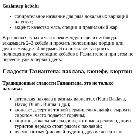
Gaziantep kebabı
собирательное название для ряда локальных вариаций
на углях;
акцент: качество мяса, специи и правильный жар.
В реальных турах я часто рекомендую «делить» блюда:
заказывать 2–3 кебаба и просить половинные порции или
делить между 3–4 людьми. Это позволяет устроить
полноценную дегустацию кебабов в Газиантепе и при этом не
переесть уже в первый день.
Сладости Газиантепа: пахлава, кюнефе, кюртюн
Традиционные сладости Газиантепа, это не только
пахлава:
антепская пахлава в разных вариантах (Kuru Baklava,
Havuç Dilimi, Burma и др.);
кюнефе: десерт из тонкой вермишели кадаиф с сыром и
сиропом, часто подаётся горячим;
кюртюн, локальные сладости, которые в рекомендациях
туристов нередко стоят рядом с пахлавой;
лукум, сютлач (рисовый пудинг), другие десерты на