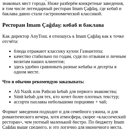
знаковых мест города. Ниже разберём конкретные заведения,
в том числе легендарный ресторан Imam Çağdaş, где кебаб и
баклава давно стали гастрономической классикой.
Ресторан Imam Çağdaş: кебаб и баклава
Как директор AnyTour, я отношусь к Imam Çağdaş как к точке
отсчёта:
блюда отражают классику кухни Газиантепа;
качество стабильно по годам, судя по отзывам и личным
визитам наших клиентов;
здесь удобно сравнивать разные кебабы и десерты в
одном месте.
Что я обычно рекомендую заказывать:
Ali Nazik или Patlıcan kebab для первого знакомства;
Simit kebab для тех, кто хочет более плотных текстур;
ассорти пахлавы небольшими порциями + чай;
Формат заведения подходит и для семейного ужина, и для
романтического вечера, хотя атмосфера, скорее «классический
ресторан», чем уютный маленький бистро. По бюджету Imam
Çağdaş выше среднего, и это логично для иконичного места.