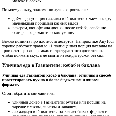
молоке и орехах.
По моему опыту, знакомство лучше строить так:
днём – дегустация пахлавы в Газиантепе с чаем и кофе,
маленькими порциями разных видов;
вечером, кюнефе «на двоих» после кебаба, особенно
если речь о романтическом ужине.
Важно помнить про плотность десертов. На практике AnyTour
хорошо работает правило «1 полноценная порция пахлавы на
троих‑четверых» в рамках гастротура: этого достаточно,
чтобы поймать вкус, а не выйти из кондитерской без сил.
Уличная еда в Газиантепе: кебаб и баклава
Уличная еда Газиантеп кебаб и баклава: отличный способ
протестировать кухню в более бюджетном и живом
формате.
Стоит обратить внимание на:
уличный донер в Газиантепе: рулеты или порции на
тарелке с мясом, салатом и лавашем;
лахмаджун в Газиантепе: тонкая лепёшка с фаршем и