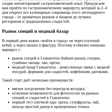
создав неповторимый гастрономический опыт. Предлагаем
вам пройти по гастрономическому маршруту, который за 2–4
дня откроет все кулинарные сокровища этого легендарного
города – от ароматных рынков и базаров до лучших
ресторанов и традиционных сладостей.
Рынок специй и медный базар
В первый день важно «войти в город» не через плотный
кебаб, а через запахи и фактуру. Поэтому я обычно начинаю
маршрут с:
рынок специй в Газиантепе (baharat pazarı), специи,
сушёные овощи, чаи, орехи;
медный базар Газиантепа – ремесленные лавки с медной
посудой, формами для сладостей, кофейными джезвами.
Такой старт даёт несколько преимуществ:
мягкое погружение без перегруза желудка;
отличные возможности для фотосессии на рынках
специй и сладостей в Газиантепе;
первый тест уличной еды: орехи, сухофрукты, чай,
иногда простой донер в проверенных точках.