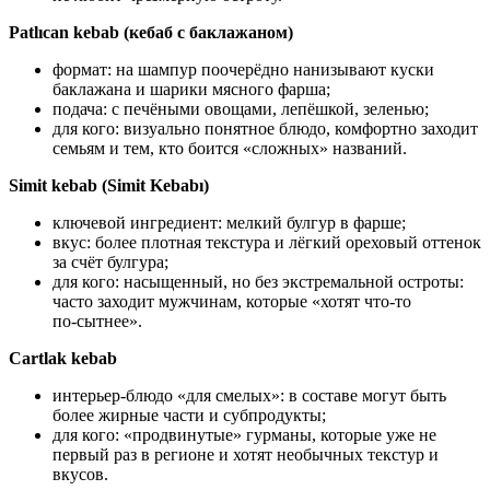
Patlıcan kebab (кебаб с баклажаном)
формат: на шампур поочерёдно нанизывают куски
баклажана и шарики мясного фарша;
подача: с печёными овощами, лепёшкой, зеленью;
для кого: визуально понятное блюдо, комфортно заходит
семьям и тем, кто боится «сложных» названий.
Simit kebab (Simit Kebabı)
ключевой ингредиент: мелкий булгур в фарше;
вкус: более плотная текстура и лёгкий ореховый оттенок
за счёт булгура;
для кого: насыщенный, но без экстремальной остроты:
часто заходит мужчинам, которые «хотят что‑то
по‑сытнее».
Cartlak kebab
интерьер‑блюдо «для смелых»: в составе могут быть
более жирные части и субпродукты;
для кого: «продвинутые» гурманы, которые уже не
первый раз в регионе и хотят необычных текстур и
вкусов.