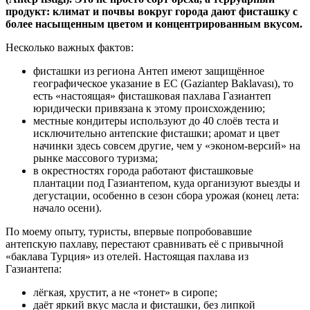
продукт: климат и почвы вокруг города дают фисташку с
более насыщенным цветом и концентрированным вкусом.
Несколько важных фактов:
фисташки из региона Антеп имеют защищённое
географическое указание в ЕС (Gaziantep Baklavası), то
есть «настоящая» фисташковая пахлава Газиантеп
юридически привязана к этому происхождению;
местные кондитеры используют до 40 слоёв теста и
исключительно антепские фисташки; аромат и цвет
начинки здесь совсем другие, чем у «эконом‑версий» на
рынке массового туризма;
в окрестностях города работают фисташковые
плантации под Газиантепом, куда организуют выезды и
дегустации, особенно в сезон сбора урожая (конец лета:
начало осени).
По моему опыту, туристы, впервые попробовавшие
антепскую пахлаву, перестают сравнивать её с привычной
«баклава Турция» из отелей. Настоящая пахлава из
Газиантепа:
лёгкая, хрустит, а не «тонет» в сиропе;
даёт яркий вкус масла и фисташки, без липкой