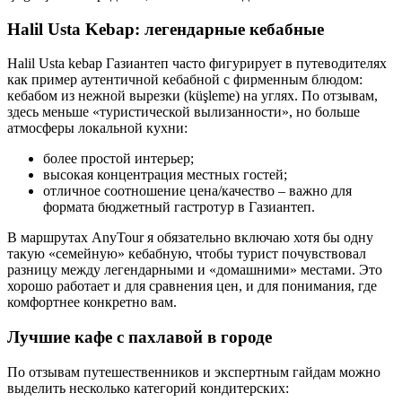
Halil Usta Kebap: легендарные кебабные
Halil Usta kebap Газиантеп часто фигурирует в путеводителях
как пример аутентичной кебабной с фирменным блюдом:
кебабом из нежной вырезки (küşleme) на углях. По отзывам,
здесь меньше «туристической вылизанности», но больше
атмосферы локальной кухни:
более простой интерьер;
высокая концентрация местных гостей;
отличное соотношение цена/качество – важно для
формата бюджетный гастротур в Газиантеп.
В маршрутах AnyTour я обязательно включаю хотя бы одну
такую «семейную» кебабную, чтобы турист почувствовал
разницу между легендарными и «домашними» местами. Это
хорошо работает и для сравнения цен, и для понимания, где
комфортнее конкретно вам.
Лучшие кафе с пахлавой в городе
По отзывам путешественников и экспертным гайдам можно
выделить несколько категорий кондитерских: