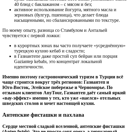
40 блюд с баклажаном – с мясом и без;
активное использование йогурта, мятного масла и
зерновых (булгур, пшеница), что делает блюда
насыщенными, но сбалансированными по текстуре.
По моему опыту, разница со Стамбулом и Антальей
чувствуется с первой ложки:
в курортных зонах вы часто получаете «усреднённую»
турецкую кухню кебаб и сладости;
в Газиантепе даже простой суп бейран или порция
Gaziantep kebabı, это концентрат локальной
идентичности.
Именно поэтому гастрономический туризм в Турции всё
чаще строится вокруг трёх регионов: Газиантеп и
Юго‑Восток, Эгейское побережье и Черноморье. По
отзывам клиентов AnyTour, Газиантеп даёт самый яркий
«вау‑эффект» именно у тех, кто уже «наелся» отельных
шведских столов и хочет настоящей кухни.
Антепские фисташки и пахлава
Сердце местной сладкой вселенной, антепские фисташки
(Antep fıstığı). Это не просто сорт ореха, а терруарный