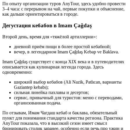
По опыту организации туров AnyTour, здесь удобно провести
3–4 часа: с перерывом на чай, первые покупки и объяснение,
как дальше ориентироваться в городе.
Дегустация кебабов в Imam Çağdaş
Второй день, время для «тяжёлой артиллерии»:
дневной приём пищи в более простой кебабной;
вечер, в легендарном Imam Çağdaş Kebap ve Baklava.
Imam Çağdaş существует с конца XIX века и в путеводителях
описывается как кулинарная легенда города. Здесь
одновременно:
широкий выбор кебабов (Ali Nazik, Patlıcan, варианты
Gaziantep kebabı);
сильная линейка пахлавы и десертов;
сервис, привычный для туристов: меню с переводами,
организованная подача.
По отзывам, Имам Чагдаш кебаб и баклава, обязательный
пункт для понимания стандарта качества региона. Практика
AnyTour показала, что в высокий сезон имеет смысл
бронировать столик заранее, особенно если речь про ужин и