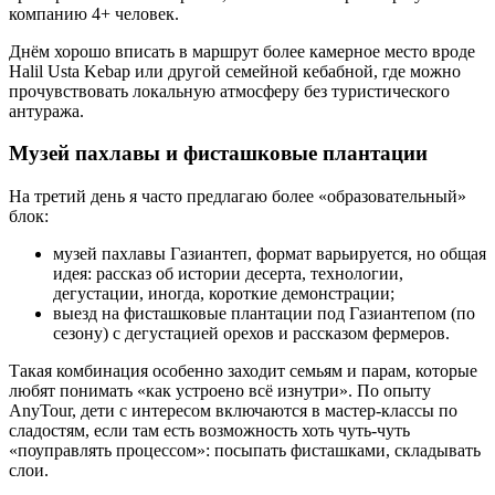
компанию 4+ человек.
Днём хорошо вписать в маршрут более камерное место вроде
Halil Usta Kebap или другой семейной кебабной, где можно
прочувствовать локальную атмосферу без туристического
антуража.
Музей пахлавы и фисташковые плантации
На третий день я часто предлагаю более «образовательный»
блок:
музей пахлавы Газиантеп, формат варьируется, но общая
идея: рассказ об истории десерта, технологии,
дегустации, иногда, короткие демонстрации;
выезд на фисташковые плантации под Газиантепом (по
сезону) с дегустацией орехов и рассказом фермеров.
Такая комбинация особенно заходит семьям и парам, которые
любят понимать «как устроено всё изнутри». По опыту
AnyTour, дети с интересом включаются в мастер‑классы по
сладостям, если там есть возможность хоть чуть‑чуть
«поуправлять процессом»: посыпать фисташками, складывать
слои.