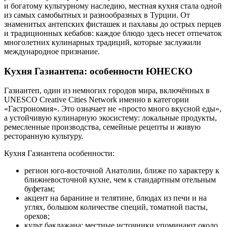
и богатому культурному наследию, местная кухня стала одной
из самых самобытных и разнообразных в Турции. От
знаменитых антепских фисташек и пахлавы до острых перцев
и традиционных кебабов: каждое блюдо здесь несет отпечаток
многолетних кулинарных традиций, которые заслужили
международное признание.
Кухня Газиантепа: особенности ЮНЕСКО
Газиантеп, один из немногих городов мира, включённых в
UNESCO Creative Cities Network именно в категории
«Гастрономия». Это означает не «просто много вкусной еды»,
а устойчивую кулинарную экосистему: локальные продукты,
ремесленные производства, семейные рецепты и живую
ресторанную культуру.
Кухня Газиантепа особенности:
регион юго‑восточной Анатолии, ближе по характеру к
ближневосточной кухне, чем к стандартным отельным
буфетам;
акцент на баранине и телятине, блюдах из печи и на
углях, большом количестве специй, томатной пасты,
орехов;
культ баклажана: местные источники упоминают около