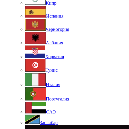
Кипр
Испания
Черногория
Албания
Хорватия
Тунис
Италия
Португалия
ОАЭ
Занзибар