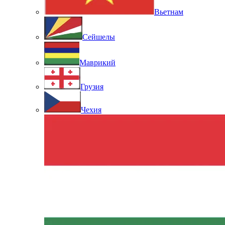
Вьетнам
Сейшелы
Маврикий
Грузия
Чехия