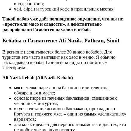
вроде кюртюн;
чай, айран и турецкий кофе в правильных местах.
Такой набор уже даёт полноценное ощущение, что вы не
«просто ели мясо и сладости», а действительно
распробовали Газиантеп пахлава и кебаб.
Кебабы в Газиантепе: Ali Nazik, Patlıcan, Simit
В регионе насчитывается более 30 видов кебабов. Для
туристов это часто выглядит как хаос в меню. Я обычно
раскладываю кебабы Газиантепа виды по понятным
категориям.
Ali Nazik kebab (Ali Nazik Kebabı)
мясо: мелко нарезанная баранина или телятина,
обжаренная в масле;
основа: пюре из печёных баклажанов, смешанное с
чесночным йогуртом;
вкус: сочетание дымного баклажана, прохладного
йогурта и горячего мяса – один из самых «деликатных»
вариантов;
для кого: идеален для первого знакомства и для тех, кто
не любит чрезмерную остроту.