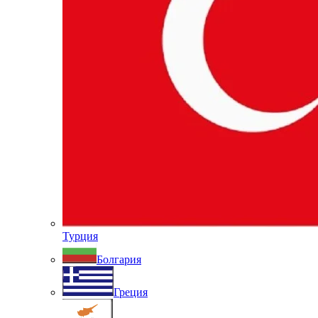
Турция
Болгария
Греция