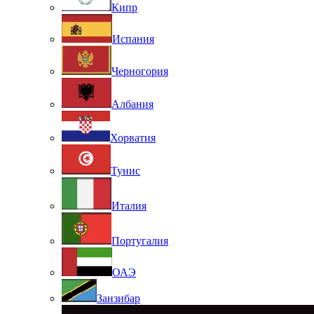
Кипр
Испания
Черногория
Албания
Хорватия
Тунис
Италия
Португалия
ОАЭ
Занзибар