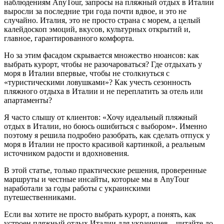
наблюдениям AnyTour, запросы на пляжный отдых в Италии
выросли за последние три года почти вдвое, и это не
случайно. Италия, это не просто страна с морем, а целый
калейдоскоп эмоций, вкусов, культурных открытий и,
главное, гарантированного комфорта.
Но за этим фасадом скрывается множество нюансов: как
выбрать курорт, чтобы не разочароваться? Где отдыхать у
моря в Италии впервые, чтобы не столкнуться с
«туристическими ловушками»? Как учесть сезонность
пляжного отдыха в Италии и не переплатить за отель или
апартаменты?
Я часто слышу от клиентов: «Хочу идеальный пляжный
отдых в Италии, но боюсь ошибиться с выбором». Именно
поэтому я решила подробно разобрать, как сделать отпуск у
моря в Италии не просто красивой картинкой, а реальным
источником радости и вдохновения.
В этой статье, только практические решения, проверенные
маршруты и честные инсайты, которые мы в AnyTour
наработали за годы работы с украинскими
путешественниками.
Если вы хотите не просто выбрать курорт, а понять, как
устроен пляжный отдых Италии для украинцев – читайте до