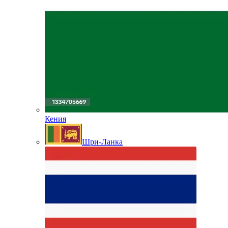
Кения
Шри-Ланка