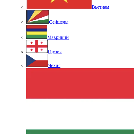
Вьетнам
Сейшелы
Маврикий
Грузия
Чехия