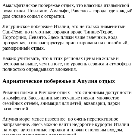
Амальфитанское побережье отдых, это классика итальянской
романтики. Позитано, Амальфи, Равелло – города, где каждый
дом словно сошел с открытки.
Лигурийское побережье Италии, это не только знаменитый
Сан-Ремо, но и уютные городки вроде Чинкве-Терре,
Портофино, Леванто. Здесь пляжи чаще галечные, вода
прозрачная, а инфраструктура ориентирована на спокойный,
размеренный отдых.
Важно учитывать, что в этих регионах цены на жилье и
рестораны выше, чем на юге, но уровень сервиса и атмосфера
полностью оправдывают вложения.
Адриатическое побережье и Апулия отдых
Римини пляжи и Риччоне отдых – это синонимы доступности
и комфорта. Здесь длинные песчаные пляжи, множество
семейных отелей, анимация для детей, аквапарки, парки
развлечений.
Апулия море: менее известное, но очень перспективное
направление. Здесь можно найти недорогие курорты Италии
на море, аутентичные городки и пляжи с пологим входом,