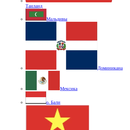
Таиланд
Мальдивы
Доминикана
Мексика
о. Бали