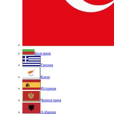
Болгария
Греция
Кипр
Испания
Черногория
Албания