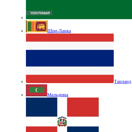
Шри-Ланка
Таиланд
Мальдивы