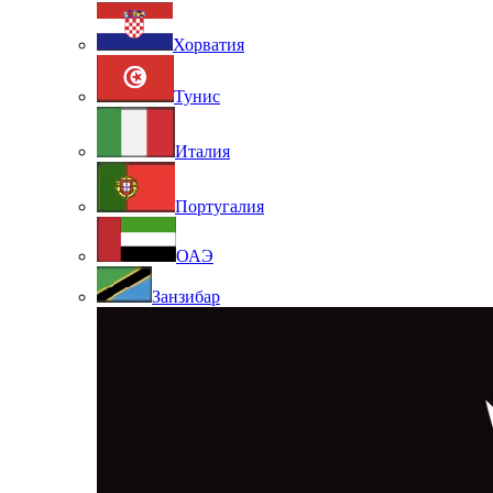
Хорватия
Тунис
Италия
Португалия
ОАЭ
Занзибар