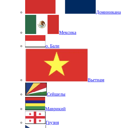
Доминикана
Мексика
о. Бали
Вьетнам
Сейшелы
Маврикий
Грузия