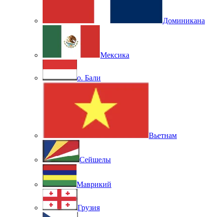
Доминикана
Мексика
о. Бали
Вьетнам
Сейшелы
Маврикий
Грузия