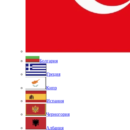
Болгария
Греция
Кипр
Испания
Черногория
Албания