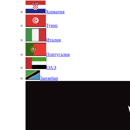
Хорватия
Тунис
Италия
Португалия
ОАЭ
Занзибар