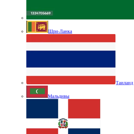
Шри-Ланка
Таиланд
Мальдивы