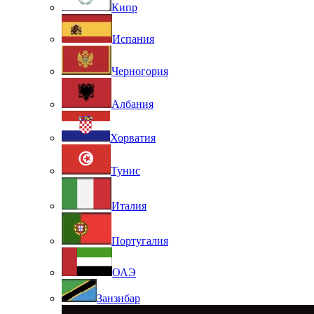
Кипр
Испания
Черногория
Албания
Хорватия
Тунис
Италия
Португалия
ОАЭ
Занзибар