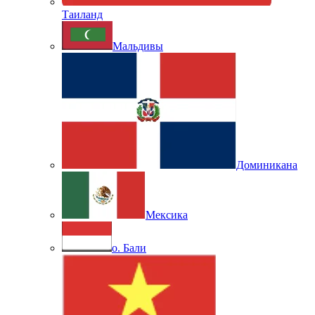
Таиланд
Мальдивы
Доминикана
Мексика
о. Бали