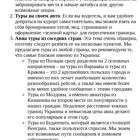
забронировать места в начале автобуса или другие
возможные опции.
Туры на своем авто
. Если вы водитель, и вам удобнее
добраться на курорт самостоятельно, мы можем взять на
себя бронирование отеля, мед. страхование и
оформление «зеленой карты» для пересечения границы.
Авиа туры из соседних стран
. Эта тема очень обширна,
поэтому следует разбить ее на несколько пунктов. Мы
предлагаем туры из любой страны, но рекомендуем те,
что самые близкие именно из Украины:
Туры из Польши сразу разделим на 2 основных
направления – на туры из Варшавы и туры из
Кракова – это 2 крупнейших польских города и
именно из них летает наибольшее количество
разнообразных рейсов, а также мы имеем более
или менее удобное сообщение с этими городами.
Туры из Молдовы, а именно авиатуры из
Кишинева на втором месте по популярности у
наших граждан. Недалекое расстояние южных
границ Украины и невысокая цена авиа делают
его популярным в этом году.
Туры из Будапешта, который является столицей
Венгрии, также пользуются спросом. Мы знаем
все возможные пути сообщения и поможем
забронировать.