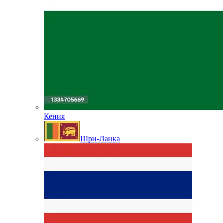
Кения
Шри-Ланка