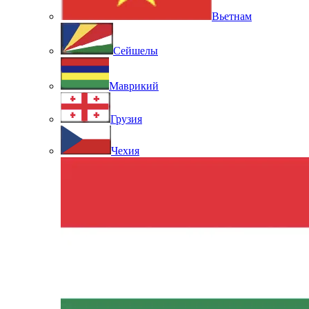
Вьетнам
Сейшелы
Маврикий
Грузия
Чехия