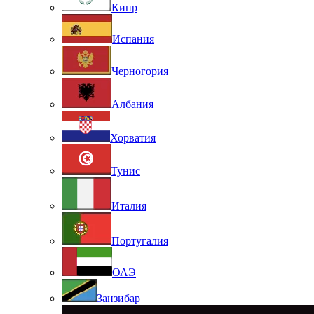
Кипр
Испания
Черногория
Албания
Хорватия
Тунис
Италия
Португалия
ОАЭ
Занзибар