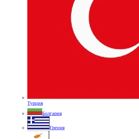
Турция
Болгария
Греция