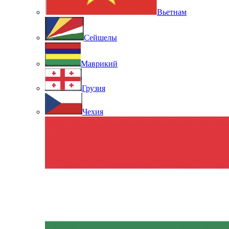
Вьетнам
Сейшелы
Маврикий
Грузия
Чехия