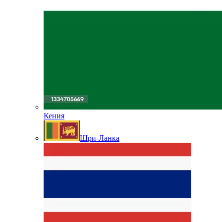
Кения
Шри-Ланка