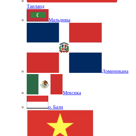
Таиланд
Мальдивы
Доминикана
Мексика
о. Бали