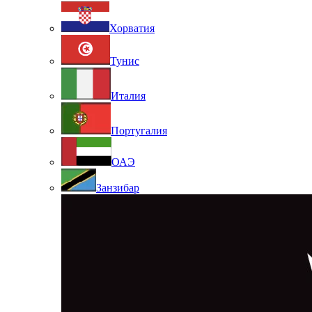
Хорватия
Тунис
Италия
Португалия
ОАЭ
Занзибар