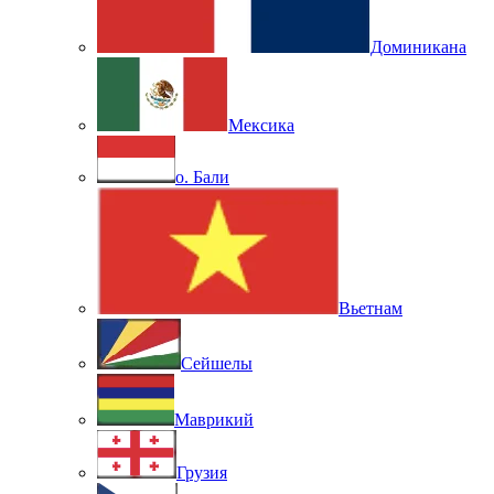
Доминикана
Мексика
о. Бали
Вьетнам
Сейшелы
Маврикий
Грузия