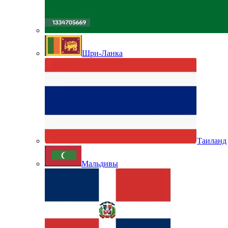
Шри-Ланка
Таиланд
Мальдивы