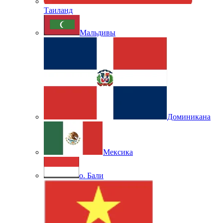
Таиланд
Мальдивы
Доминикана
Мексика
о. Бали