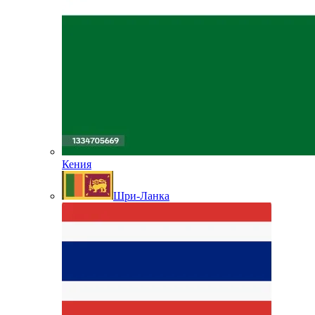
Кения
Шри-Ланка