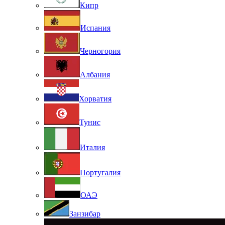
Кипр
Испания
Черногория
Албания
Хорватия
Тунис
Италия
Португалия
ОАЭ
Занзибар