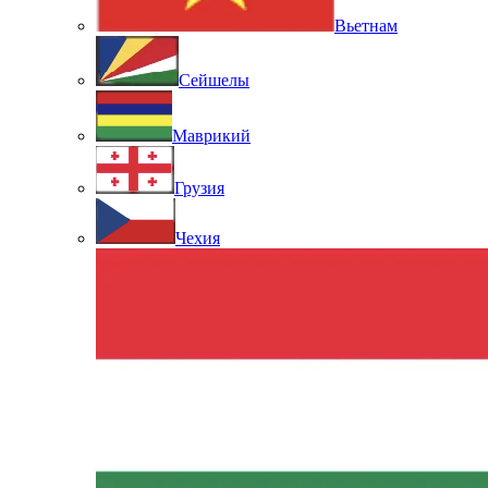
Вьетнам
Сейшелы
Маврикий
Грузия
Чехия