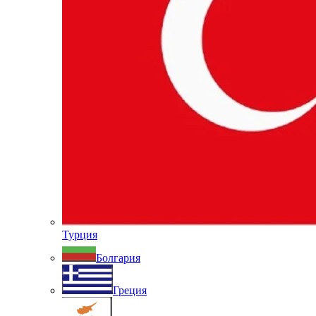
Турция
Болгария
Греция