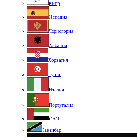
Кипр
Испания
Черногория
Албания
Хорватия
Тунис
Италия
Португалия
ОАЭ
Занзибар