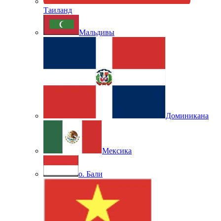
Таиланд
Мальдивы
Доминикана
Мексика
о. Бали