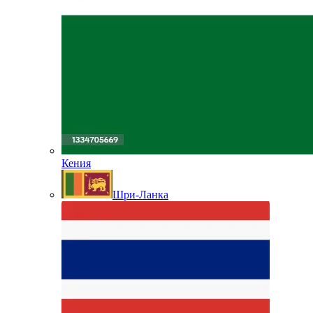
Кения
Шри-Ланка