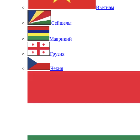
Вьетнам
Сейшелы
Маврикий
Грузия
Чехия