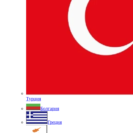
Турция
Болгария
Греция