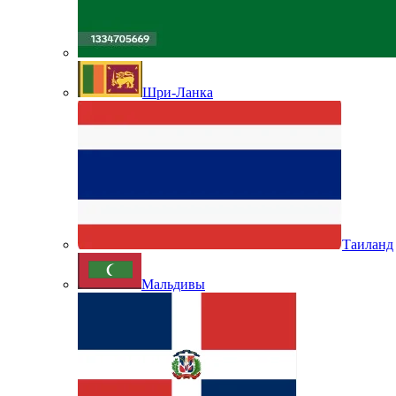
Шри-Ланка
Таиланд
Мальдивы