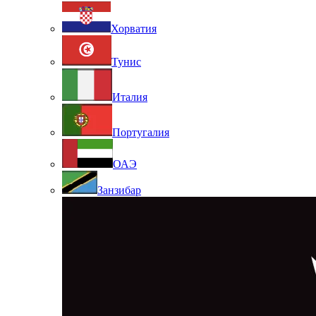
Хорватия
Тунис
Италия
Португалия
ОАЭ
Занзибар