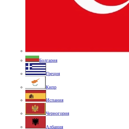
Болгария
Греция
Кипр
Испания
Черногория
Албания