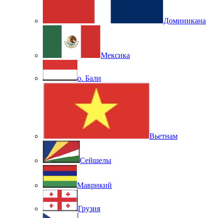
Доминикана
Мексика
о. Бали
Вьетнам
Сейшелы
Маврикий
Грузия