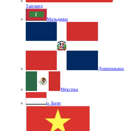
Таиланд
Мальдивы
Доминикана
Мексика
о. Бали