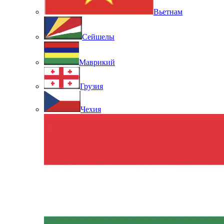
Вьетнам
Сейшелы
Маврикий
Грузия
Чехия