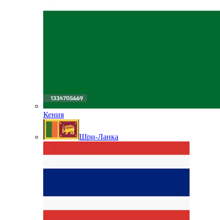
Кения
Шри-Ланка