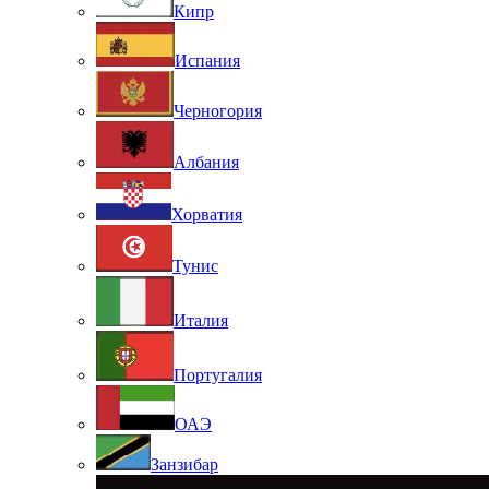
Кипр
Испания
Черногория
Албания
Хорватия
Тунис
Италия
Португалия
ОАЭ
Занзибар