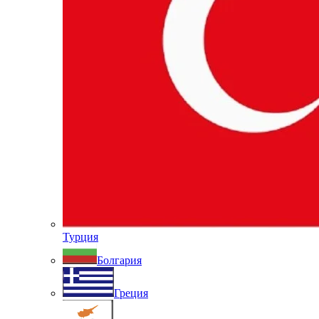
Турция
Болгария
Греция