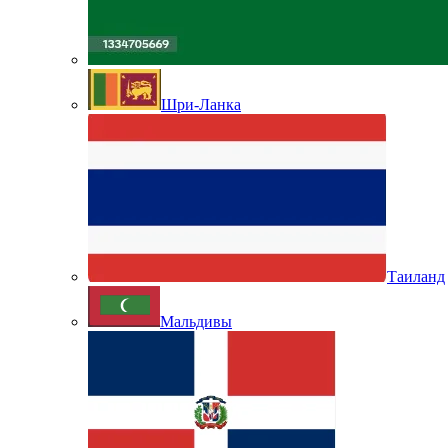
Шри-Ланка
Таиланд
Мальдивы