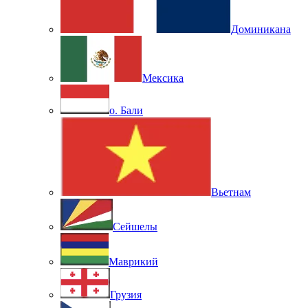
Доминикана
Мексика
о. Бали
Вьетнам
Сейшелы
Маврикий
Грузия