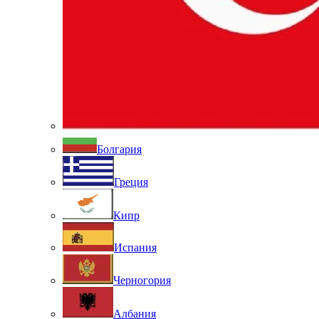
Болгария
Греция
Кипр
Испания
Черногория
Албания