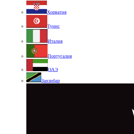
Хорватия
Тунис
Италия
Португалия
ОАЭ
Занзибар