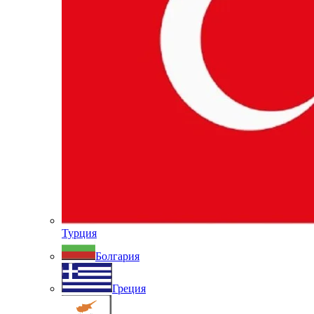
Турция
Болгария
Греция