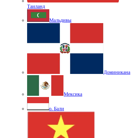
Таиланд
Мальдивы
Доминикана
Мексика
о. Бали