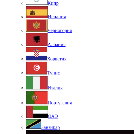
Кипр
Испания
Черногория
Албания
Хорватия
Тунис
Италия
Португалия
ОАЭ
Занзибар