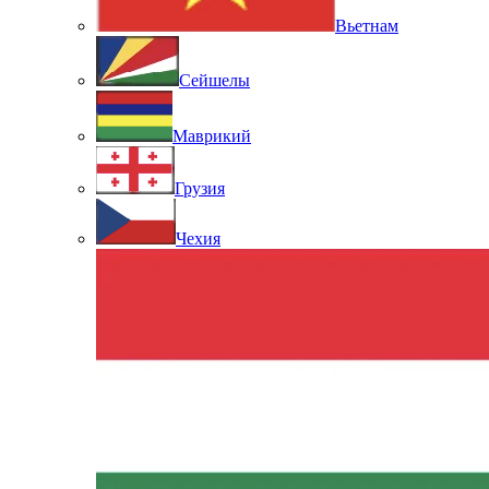
Вьетнам
Сейшелы
Маврикий
Грузия
Чехия