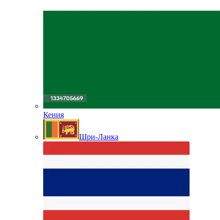
Кения
Шри-Ланка