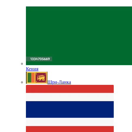
Кения
Шри-Ланка