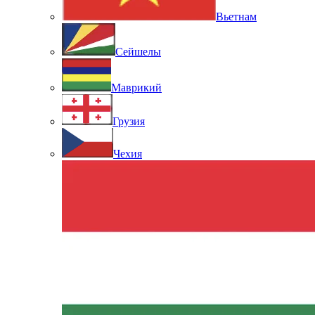
Вьетнам
Сейшелы
Маврикий
Грузия
Чехия