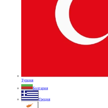
Турция
Болгария
Греция