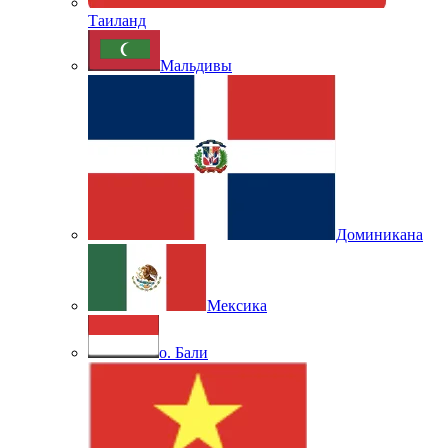
Таиланд
Мальдивы
Доминикана
Мексика
о. Бали