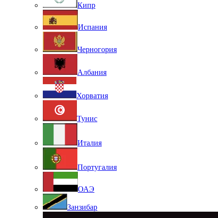
Кипр
Испания
Черногория
Албания
Хорватия
Тунис
Италия
Португалия
ОАЭ
Занзибар