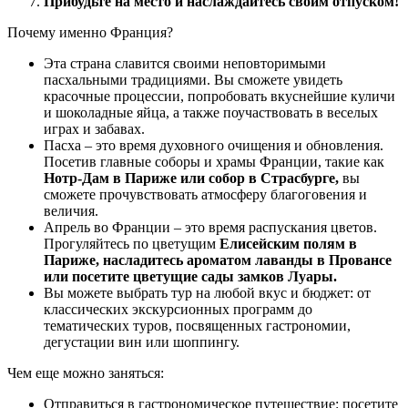
Прибудьте на место и наслаждайтесь своим отпуском!
Почему именно Франция?
Эта страна славится своими неповторимыми
пасхальными традициями. Вы сможете увидеть
красочные процессии, попробовать вкуснейшие куличи
и шоколадные яйца, а также поучаствовать в веселых
играх и забавах.
Пасха – это время духовного очищения и обновления.
Посетив главные соборы и храмы Франции, такие как
Нотр-Дам в Париже или собор в Страсбурге,
вы
сможете прочувствовать атмосферу благоговения и
величия.
Апрель во Франции – это время распускания цветов.
Прогуляйтесь по цветущим
Елисейским полям в
Париже, насладитесь ароматом лаванды в Провансе
или посетите цветущие сады замков Луары.
Вы можете выбрать тур на любой вкус и бюджет: от
классических экскурсионных программ до
тематических туров, посвященных гастрономии,
дегустации вин или шоппингу.
Чем еще можно заняться:
Отправиться в гастрономическое путешествие: посетите