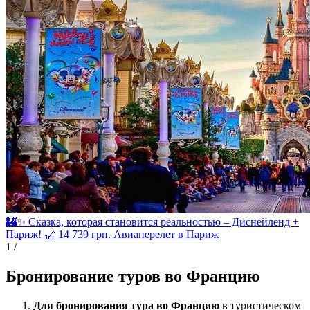
🏰✨ Сказка, которая становится реальностью – Диснейленд +
Париж! 🎢
14 739
грн.
Авиаперелет в Париж
1
/
Бронирование туров во Францию
Для бронирования тура во Францию
в туристическом