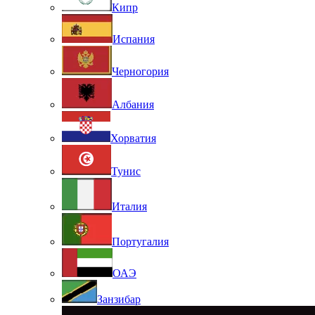
Кипр
Испания
Черногория
Албания
Хорватия
Тунис
Италия
Португалия
ОАЭ
Занзибар