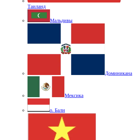
Таиланд
Мальдивы
Доминикана
Мексика
о. Бали