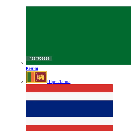
Кения
Шри-Ланка