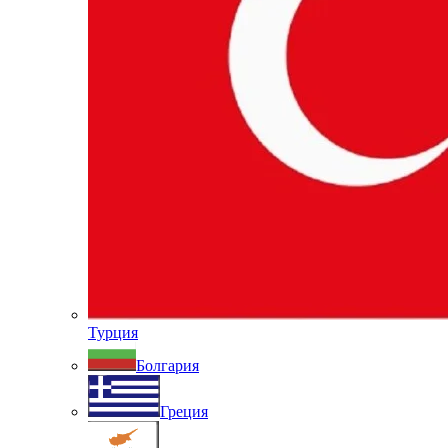
Турция
Болгария
Греция