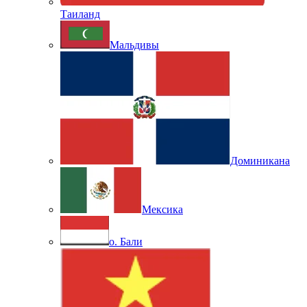
Таиланд
Мальдивы
Доминикана
Мексика
о. Бали