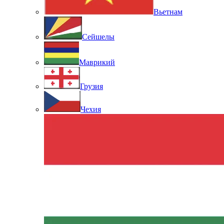
Вьетнам
Сейшелы
Маврикий
Грузия
Чехия