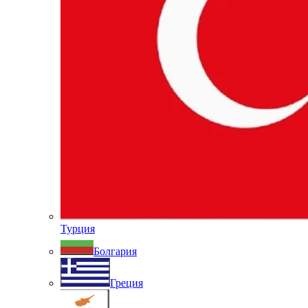
Турция
Болгария
Греция