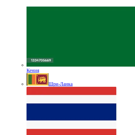
Кения
Шри-Ланка