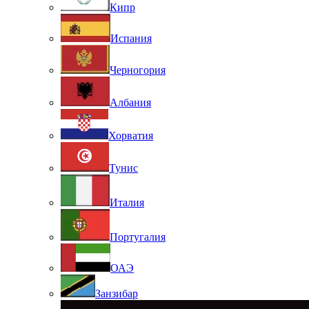
Кипр
Испания
Черногория
Албания
Хорватия
Тунис
Италия
Португалия
ОАЭ
Занзибар