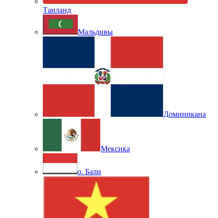
Таиланд
Мальдивы
Доминикана
Мексика
о. Бали