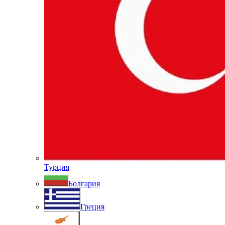
Турция
Болгария
Греция