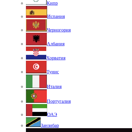
Кипр
Испания
Черногория
Албания
Хорватия
Тунис
Италия
Португалия
ОАЭ
Занзибар