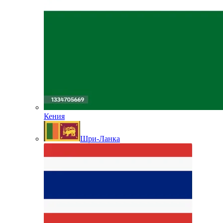
Кения
Шри-Ланка