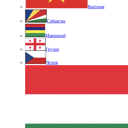
Вьетнам
Сейшелы
Маврикий
Грузия
Чехия