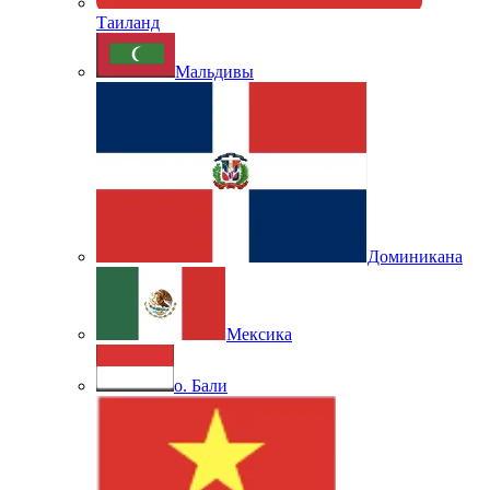
Таиланд
Мальдивы
Доминикана
Мексика
о. Бали