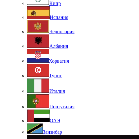
Кипр
Испания
Черногория
Албания
Хорватия
Тунис
Италия
Португалия
ОАЭ
Занзибар