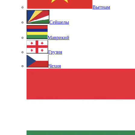
Вьетнам
Сейшелы
Маврикий
Грузия
Чехия