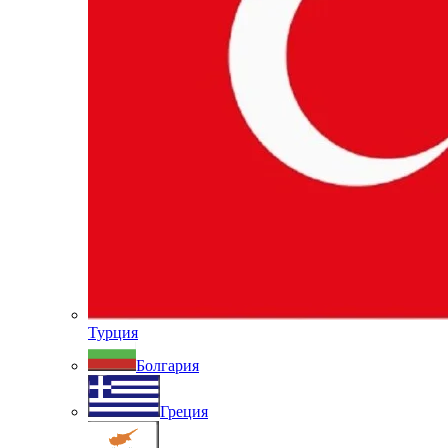
Турция
Болгария
Греция