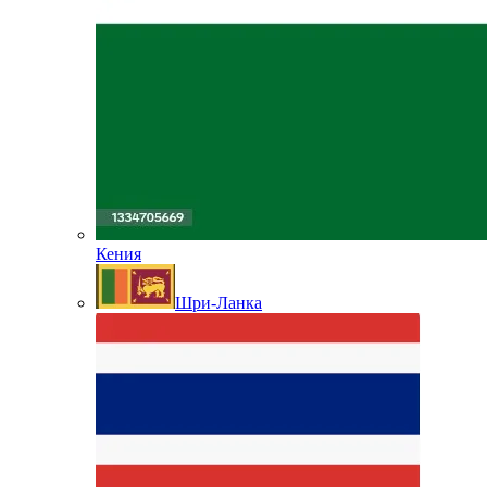
Кения
Шри-Ланка