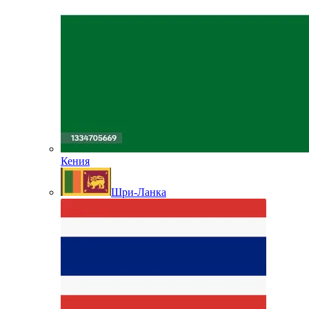
Кения
Шри-Ланка