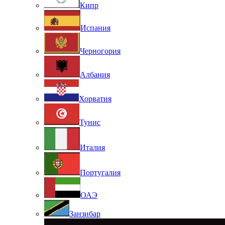
Кипр
Испания
Черногория
Албания
Хорватия
Тунис
Италия
Португалия
ОАЭ
Занзибар