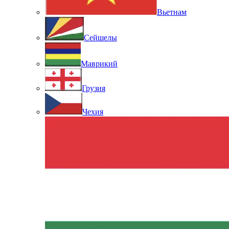
Вьетнам
Сейшелы
Маврикий
Грузия
Чехия