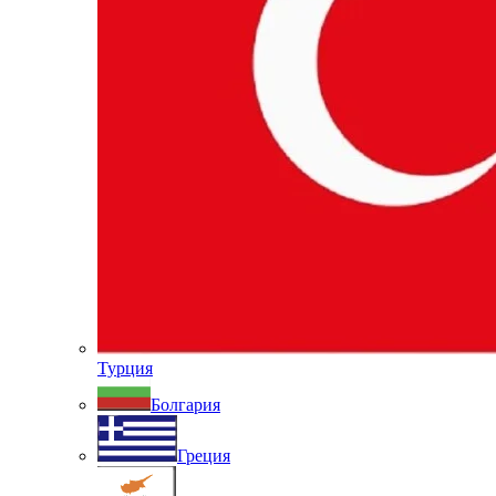
Турция
Болгария
Греция