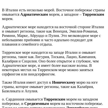
В Италии есть несколько морей. Восточное побережье страны
омывается
Адриатическим
морем, а западное –
Тирренским
морем.
Адриатическое море находится на восточной стороне Италии
и омывает регионы, такие как Венеция, Эмилия-Романья,
Римини, Марке, Абруццо и Пулия. Это мелководное море с
небольшими прибоями и часто идеально подходит для
плавания и семейного отдыха.
Тирренское море находится на западе Италии и омывает
регионы, такие как Лигурия, Тоскана, Лацио, Кампания,
Калабрия и Сицилия. Оно более открытое и глубокое, чем
Адриатическое море, и имеет более высокие волны. В
некоторых местах на Тирренском море можно заняться
серфингом или виндсерфингом.
Также Италия имеет доступ к
Ионическому
морю на юге
страны, которое омывает регионы, такие как Калабрия,
Базиликата и Апулия.
о. Сардиниия омывается
Тирренским
морем на западном
побережье, и
Средиземным
морем на восточном побережье.
Также на севере острова расположено
Лигурийское
море.