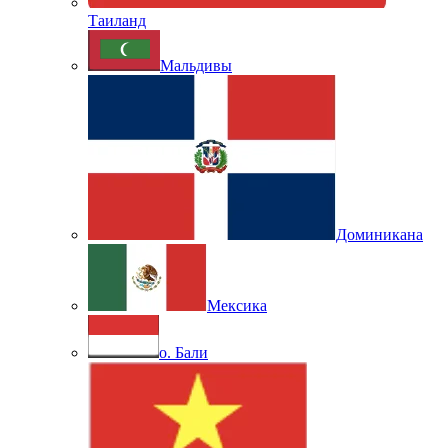
Таиланд
Мальдивы
Доминикана
Мексика
о. Бали