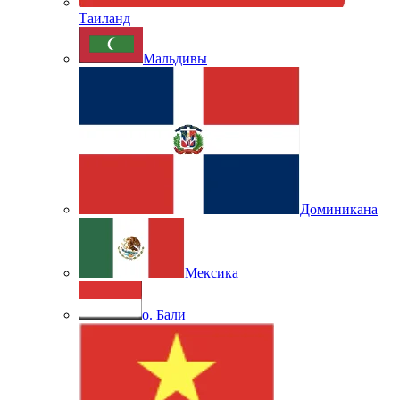
Таиланд
Мальдивы
Доминикана
Мексика
о. Бали