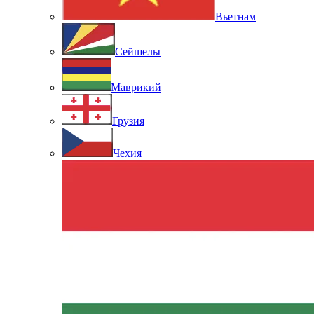
Вьетнам
Сейшелы
Маврикий
Грузия
Чехия