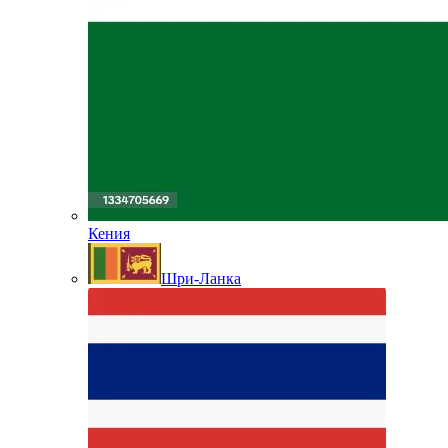
Кения
Шри-Ланка