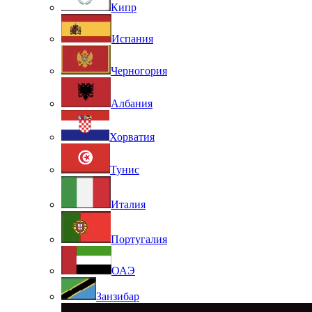
Кипр
Испания
Черногория
Албания
Хорватия
Тунис
Италия
Португалия
ОАЭ
Занзибар