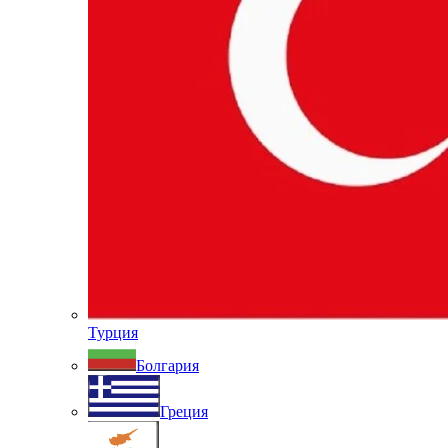
Турция
Болгария
Греция