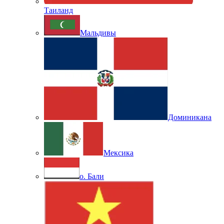
Таиланд
Мальдивы
Доминикана
Мексика
о. Бали