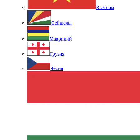
Вьетнам
Сейшелы
Маврикий
Грузия
Чехия