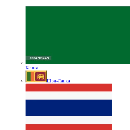
Кения
Шри-Ланка