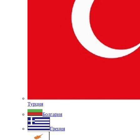
Турция
Болгария
Греция