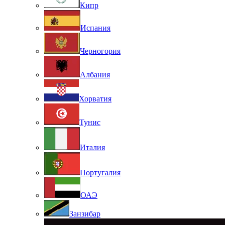
Кипр
Испания
Черногория
Албания
Хорватия
Тунис
Италия
Португалия
ОАЭ
Занзибар