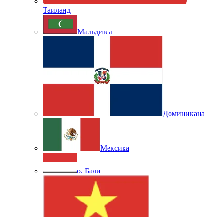
Таиланд
Мальдивы
Доминикана
Мексика
о. Бали