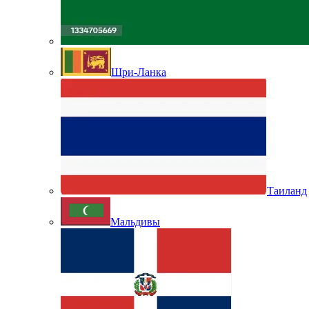
Шри-Ланка
Таиланд
Мальдивы