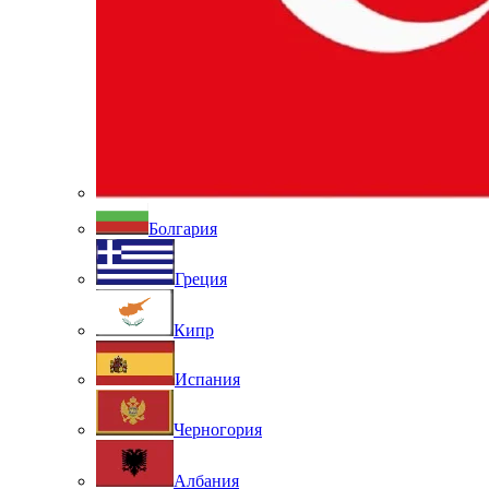
Болгария
Греция
Кипр
Испания
Черногория
Албания