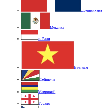
Доминикана
Мексика
о. Бали
Вьетнам
Сейшелы
Маврикий
Грузия