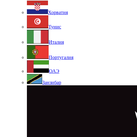
Хорватия
Тунис
Италия
Португалия
ОАЭ
Занзибар