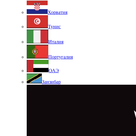
Хорватия
Тунис
Италия
Португалия
ОАЭ
Занзибар