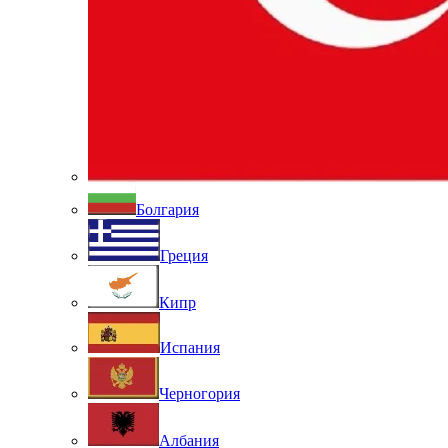
Болгария
Греция
Кипр
Испания
Черногория
Албания