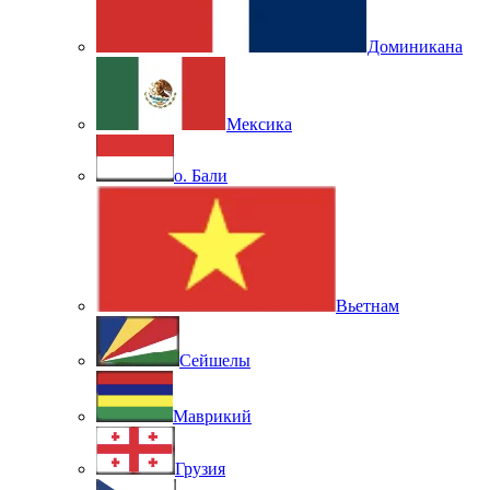
Доминикана
Мексика
о. Бали
Вьетнам
Сейшелы
Маврикий
Грузия