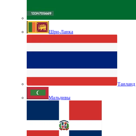
Шри-Ланка
Таиланд
Мальдивы