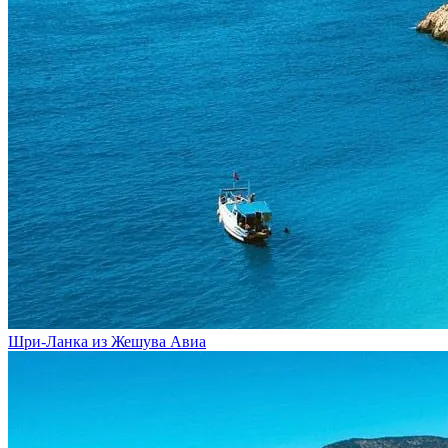
Шри-Ланка из Жешува
Авиа