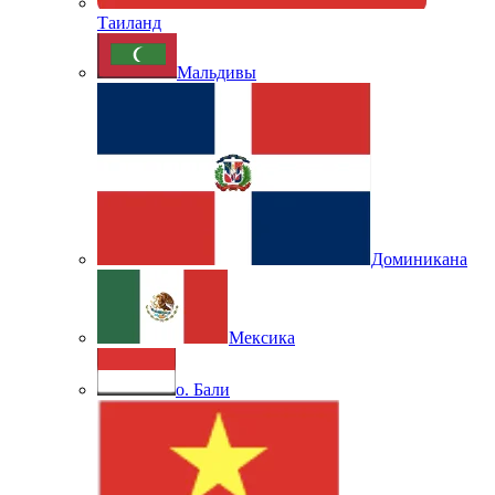
Таиланд
Мальдивы
Доминикана
Мексика
о. Бали