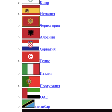
Кипр
Испания
Черногория
Албания
Хорватия
Тунис
Италия
Португалия
ОАЭ
Занзибар