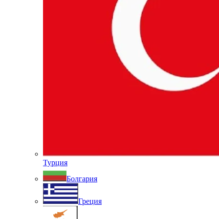
Турция
Болгария
Греция