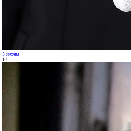
3 звезды
1
/