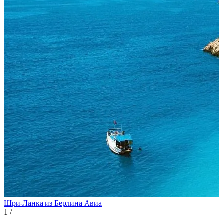
Шри-Ланка из Берлина
Авиа
1
/