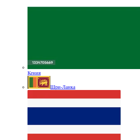
Кения
Шри-Ланка