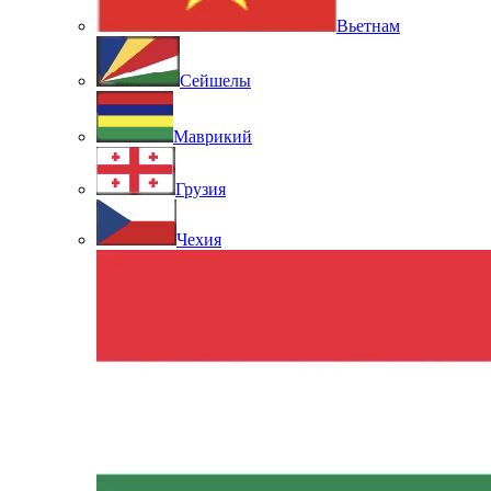
Вьетнам
Сейшелы
Маврикий
Грузия
Чехия