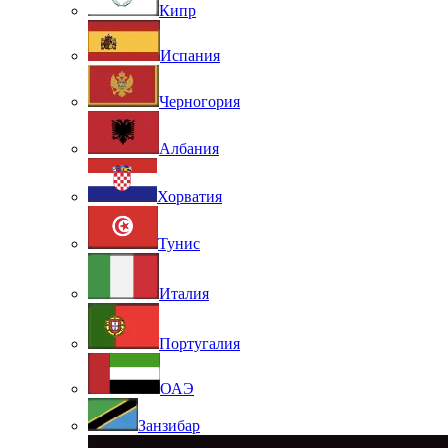
Кипр
Испания
Черногория
Албания
Хорватия
Тунис
Италия
Португалия
ОАЭ
Занзибар