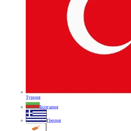
Турция
Болгария
Греция