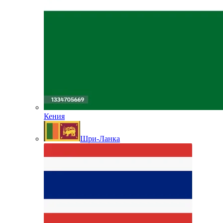
Кения
Шри-Ланка