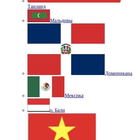
Таиланд
Мальдивы
Доминикана
Мексика
о. Бали