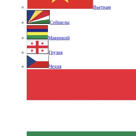
Вьетнам
Сейшелы
Маврикий
Грузия
Чехия