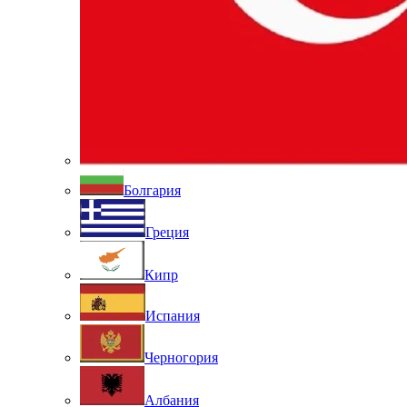
Болгария
Греция
Кипр
Испания
Черногория
Албания