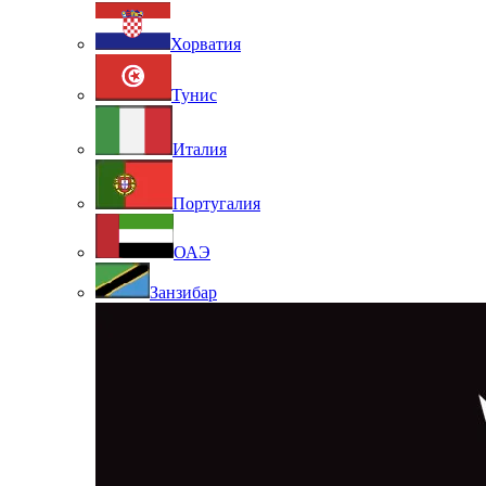
Хорватия
Тунис
Италия
Португалия
ОАЭ
Занзибар