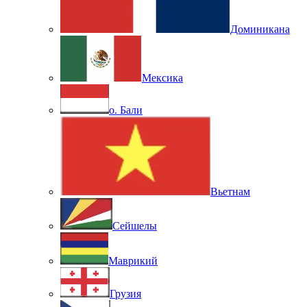
Доминикана
Мексика
о. Бали
Вьетнам
Сейшелы
Маврикий
Грузия