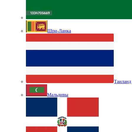
Шри-Ланка
Таиланд
Мальдивы