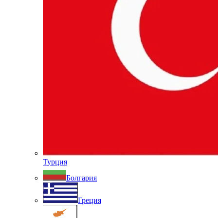
Турция
Болгария
Греция