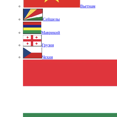
Вьетнам
Сейшелы
Маврикий
Грузия
Чехия