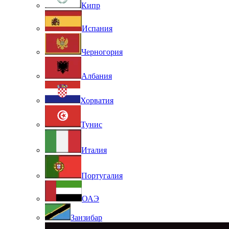
Кипр
Испания
Черногория
Албания
Хорватия
Тунис
Италия
Португалия
ОАЭ
Занзибар