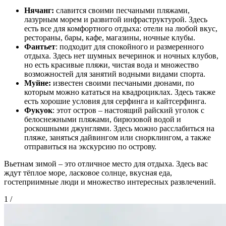
Нячанг:
славится своими песчаными пляжами,
лазурным морем и развитой инфраструктурой. Здесь
есть все для комфортного отдыха: отели на любой вкус,
рестораны, бары, кафе, магазины, ночные клубы.
Фантьет
: подходит для спокойного и размеренного
отдыха. Здесь нет шумных вечеринок и ночных клубов,
но есть красивые пляжи, чистая вода и множество
возможностей для занятий водными видами спорта.
Муйне:
известен своими песчаными дюнами, по
которым можно кататься на квадроциклах. Здесь также
есть хорошие условия для серфинга и кайтсерфинга.
Фукуок
: этот остров – настоящий райский уголок с
белоснежными пляжами, бирюзовой водой и
роскошными джунглями. Здесь можно расслабиться на
пляже, заняться дайвингом или снорклингом, а также
отправиться на экскурсию по острову.
Вьетнам зимой – это отличное место для отдыха. Здесь вас
ждут тёплое море, ласковое солнце, вкусная еда,
гостеприимные люди и множество интересных развлечений.
1
/