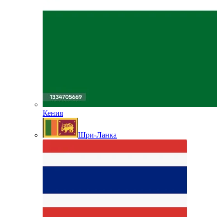
Кения
Шри-Ланка