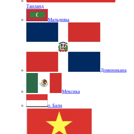
Таиланд
Мальдивы
Доминикана
Мексика
о. Бали