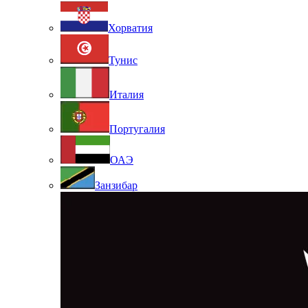
Хорватия
Тунис
Италия
Португалия
ОАЭ
Занзибар