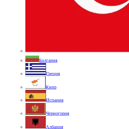
Болгария
Греция
Кипр
Испания
Черногория
Албания