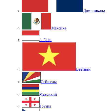
Доминикана
Мексика
о. Бали
Вьетнам
Сейшелы
Маврикий
Грузия