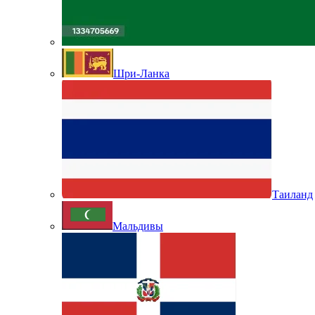
Шри-Ланка
Таиланд
Мальдивы