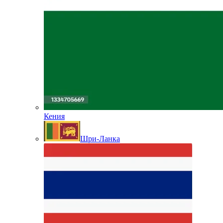
Кения
Шри-Ланка