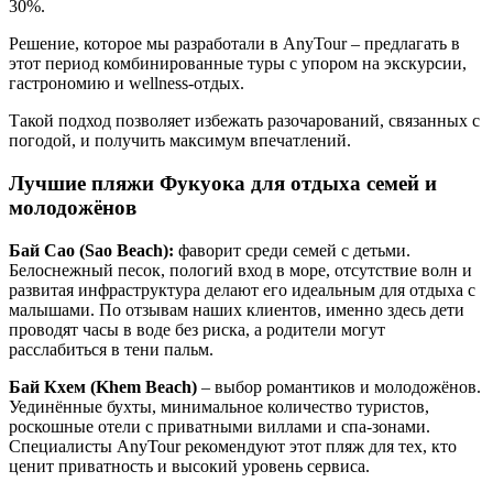
30%.
Решение, которое мы разработали в AnyTour – предлагать в
этот период комбинированные туры с упором на экскурсии,
гастрономию и wellness-отдых.
Такой подход позволяет избежать разочарований, связанных с
погодой, и получить максимум впечатлений.
Лучшие пляжи Фукуока для отдыха семей и
молодожёнов
Бай Сао (Sao Beach):
фаворит среди семей с детьми.
Белоснежный песок, пологий вход в море, отсутствие волн и
развитая инфраструктура делают его идеальным для отдыха с
малышами. По отзывам наших клиентов, именно здесь дети
проводят часы в воде без риска, а родители могут
расслабиться в тени пальм.
Бай Кхем (Khem Beach)
– выбор романтиков и молодожёнов.
Уединённые бухты, минимальное количество туристов,
роскошные отели с приватными виллами и спа-зонами.
Специалисты AnyTour рекомендуют этот пляж для тех, кто
ценит приватность и высокий уровень сервиса.