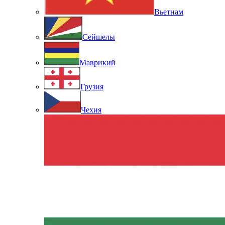
Вьетнам
Сейшелы
Маврикий
Грузия
Чехия