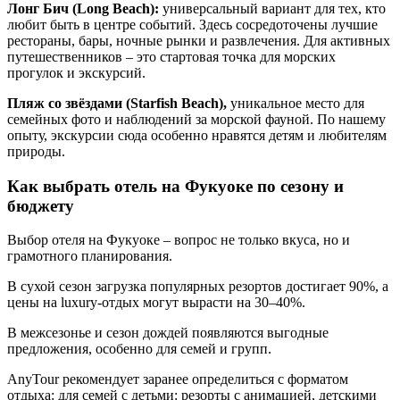
Лонг Бич (Long Beach):
универсальный вариант для тех, кто
любит быть в центре событий. Здесь сосредоточены лучшие
рестораны, бары, ночные рынки и развлечения. Для активных
путешественников – это стартовая точка для морских
прогулок и экскурсий.
Пляж со звёздами (Starfish Beach),
уникальное место для
семейных фото и наблюдений за морской фауной. По нашему
опыту, экскурсии сюда особенно нравятся детям и любителям
природы.
Как выбрать отель на Фукуоке по сезону и
бюджету
Выбор отеля на Фукуоке – вопрос не только вкуса, но и
грамотного планирования.
В сухой сезон загрузка популярных резортов достигает 90%, а
цены на luxury-отдых могут вырасти на 30–40%.
В межсезонье и сезон дождей появляются выгодные
предложения, особенно для семей и групп.
AnyTour рекомендует заранее определиться с форматом
отдыха: для семей с детьми: резорты с анимацией, детскими