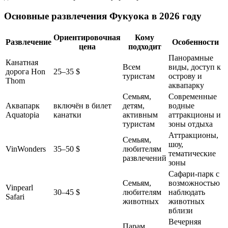
Основные развлечения Фукуока в 2026 году
Ориентировочная
Кому
Развлечение
Особенности
цена
подходит
Панорамные
Канатная
Всем
виды, доступ к
дорога Hon
25–35 $
туристам
острову и
Thom
аквапарку
Семьям,
Современные
Аквапарк
включён в билет
детям,
водные
Aquatopia
канатки
активным
аттракционы и
туристам
зоны отдыха
Аттракционы,
Семьям,
шоу,
VinWonders
35–50 $
любителям
тематические
развлечений
зоны
Сафари-парк с
Семьям,
возможностью
Vinpearl
30–45 $
любителям
наблюдать
Safari
животных
животных
вблизи
Вечерняя
Парам,