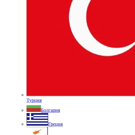
Турция
Болгария
Греция