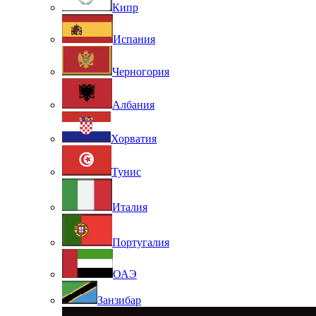
Кипр
Испания
Черногория
Албания
Хорватия
Тунис
Италия
Португалия
ОАЭ
Занзибар