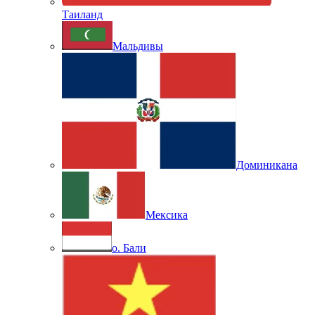
Таиланд
Мальдивы
Доминикана
Мексика
о. Бали