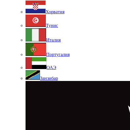
Хорватия
Тунис
Италия
Португалия
ОАЭ
Занзибар