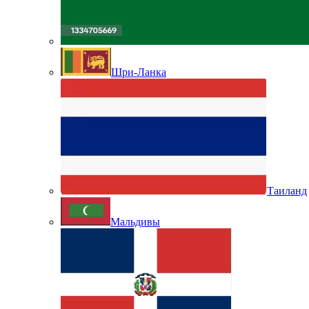
Шри-Ланка
Таиланд
Мальдивы