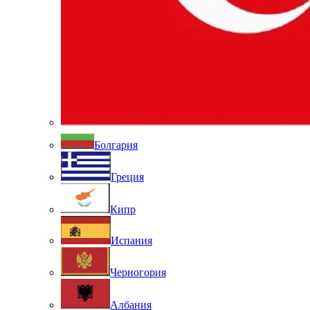
Болгария
Греция
Кипр
Испания
Черногория
Албания