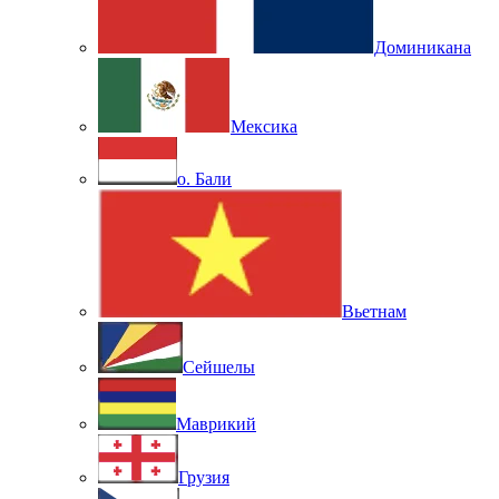
Доминикана
Мексика
о. Бали
Вьетнам
Сейшелы
Маврикий
Грузия