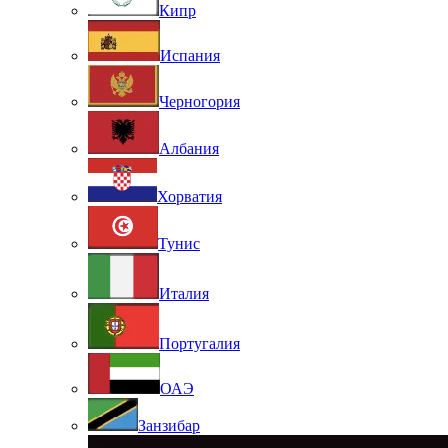
Кипр
Испания
Черногория
Албания
Хорватия
Тунис
Италия
Португалия
ОАЭ
Занзибар