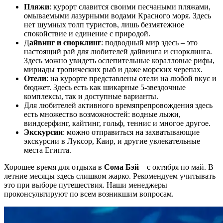
Пляжи
: курорт славится своими песчаными пляжами,
омываемыми лазурными водами Красного моря. Здесь
нет шумных толп туристов, лишь безмятежное
спокойствие и единение с природой.
Д
айвинг и снорклинг
: подводный мир здесь – это
настоящий рай для любителей дайвинга и снорклинга.
Здесь можно увидеть ослепительные коралловые рифы,
мириады тропических рыб и даже морских черепах.
Отели
: на курорте представлены отели на любой вкус и
бюджет. Здесь есть как шикарные 5-звездочные
комплексы, так и доступные варианты.
Для любителей активного времяпрепровождения здесь
есть множество возможностей: водные лыжи,
виндсерфинг, кайтинг, гольф, теннис и многое другое.
Экскурсии
: можно отправиться на захватывающие
экскурсии в Луксор, Каир, и другие увлекательные
места Египта.
Хорошее время для отдыха в
Сома Бэй
– с октября по май. В
летние месяцы здесь слишком жарко. Рекомендуем учитывать
это при выборе путешествия. Наши менеджеры
проконсультируют по всем возникшим вопросам.