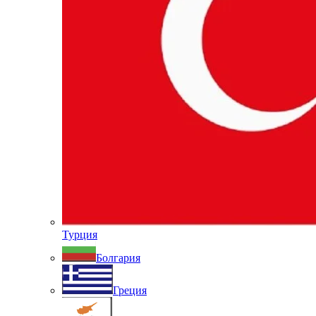
Турция
Болгария
Греция