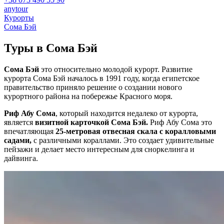
anytour
Курорты
Сома Бэй
Туры в
Сома Бэй
Сома Бэй
это относительно молодой курорт. Развитие
курорта Сома Бэй началось в 1991 году, когда египетское
правительство приняло решение о создании нового
курортного района на побережье Красного моря.
Риф Абу Сома
, который находится недалеко от курорта,
является
визитной карточкой Сома Бэй.
Риф Абу Сома это
впечатляющая
25-метровая отвесная скала с коралловыми
садами,
с различными кораллами. Это создает удивительные
пейзажи и делает место интересным для сноркелинга и
дайвинга.