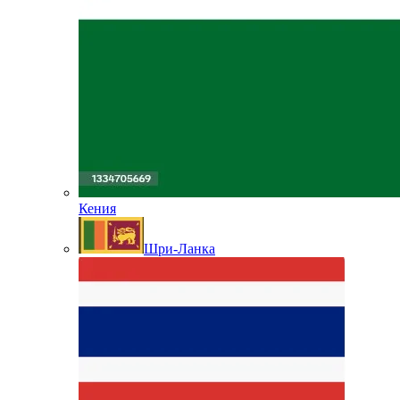
Кения
Шри-Ланка