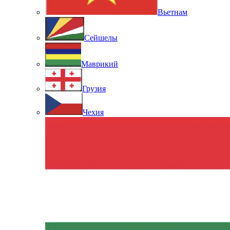
Вьетнам
Сейшелы
Маврикий
Грузия
Чехия