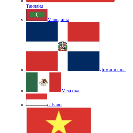
Таиланд
Мальдивы
Доминикана
Мексика
о. Бали