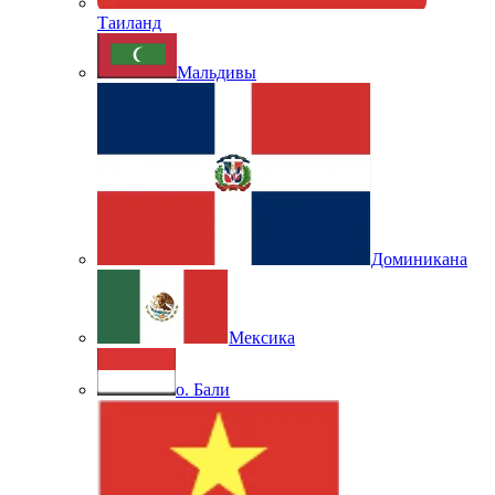
Таиланд
Мальдивы
Доминикана
Мексика
о. Бали