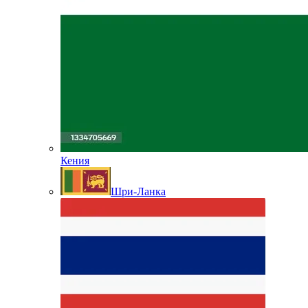
Кения
Шри-Ланка