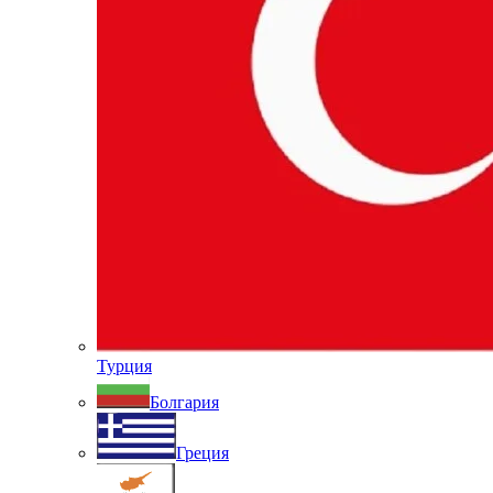
Турция
Болгария
Греция