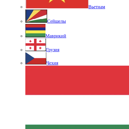
Вьетнам
Сейшелы
Маврикий
Грузия
Чехия