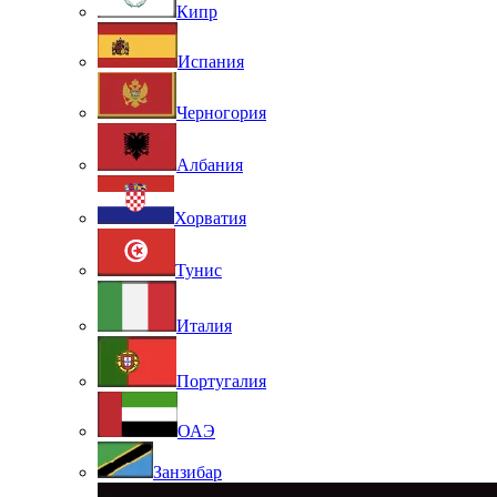
Кипр
Испания
Черногория
Албания
Хорватия
Тунис
Италия
Португалия
ОАЭ
Занзибар