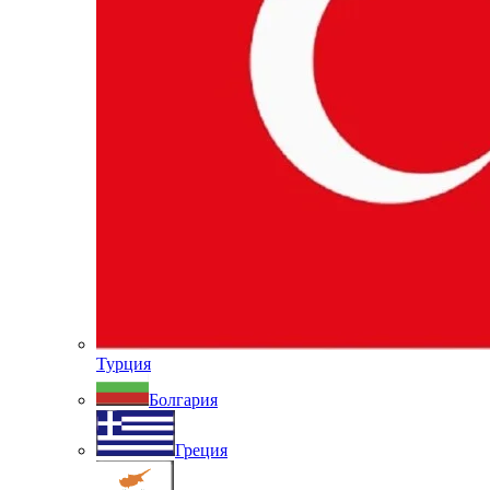
Турция
Болгария
Греция