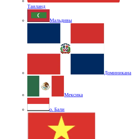
Таиланд
Мальдивы
Доминикана
Мексика
о. Бали