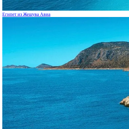
Египет из Жешува
Авиа