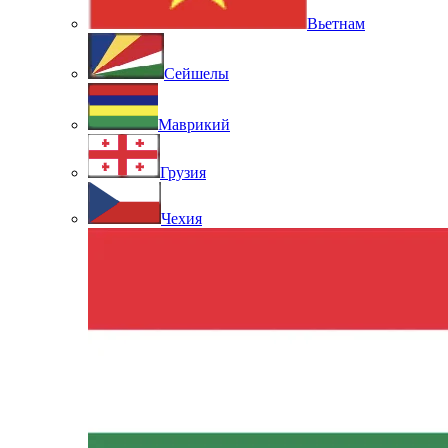
Вьетнам
Сейшелы
Маврикий
Грузия
Чехия