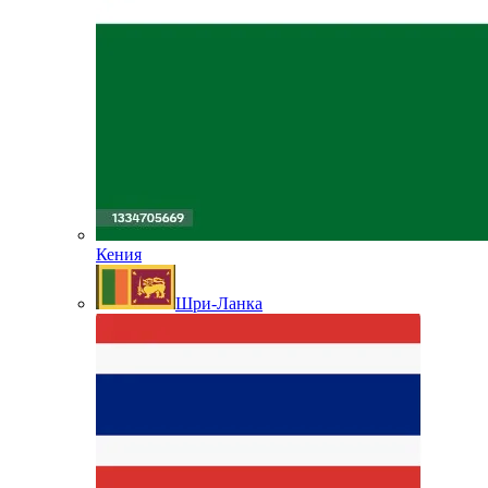
Кения
Шри-Ланка