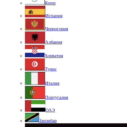
Кипр
Испания
Черногория
Албания
Хорватия
Тунис
Италия
Португалия
ОАЭ
Занзибар