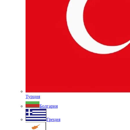
Турция
Болгария
Греция