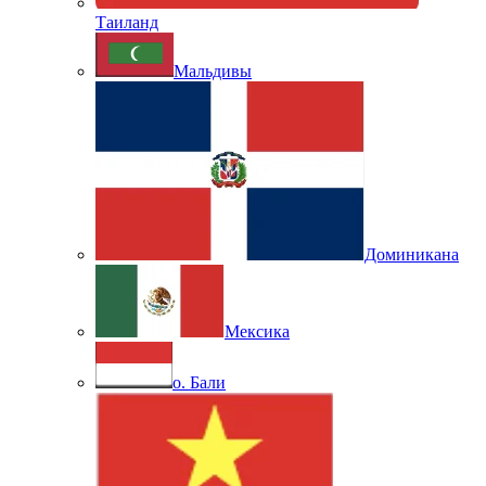
Таиланд
Мальдивы
Доминикана
Мексика
о. Бали