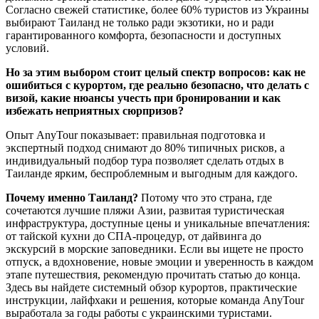
Согласно свежей статистике, более 60% туристов из Украины
выбирают Таиланд не только ради экзотики, но и ради
гарантированного комфорта, безопасности и доступных
условий.
Но за этим выбором стоит целый спектр вопросов: как не
ошибиться с курортом, где реально безопасно, что делать с
визой, какие нюансы учесть при бронировании и как
избежать неприятных сюрпризов?
Опыт AnyTour показывает: правильная подготовка и
экспертный подход снимают до 80% типичных рисков, а
индивидуальный подбор тура позволяет сделать отдых в
Таиланде ярким, беспроблемным и выгодным для каждого.
Почему именно Таиланд?
Потому что это страна, где
сочетаются лучшие пляжи Азии, развитая туристическая
инфраструктура, доступные цены и уникальные впечатления:
от тайской кухни до СПА-процедур, от дайвинга до
экскурсий в морские заповедники. Если вы ищете не просто
отпуск, а вдохновение, новые эмоции и уверенность в каждом
этапе путешествия, рекомендую прочитать статью до конца.
Здесь вы найдете системный обзор курортов, практические
инструкции, лайфхаки и решения, которые команда AnyTour
выработала за годы работы с украинскими туристами.