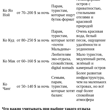
остров с
Парам,
приватностью,
Ко Яо
туристам,
от 70–200 $ за ночь
стильными
Ной
которые ищут
отелями и
бутик-формат
красивой
природой
Парам,
Очень красивая
туристам,
вода, белый
Ко Куд
от 80–250 $ за ночь
которые хотят
песок, ощущение
«почти
удалённости и
Мальдивы»
уединения
Любителям
Мало туристов,
эко-отдыха,
медленный ритм,
Ко Мак
от 60–160 $ за ночь
спокойствия,
зелёный и
digital nomads
камерный остров
Более развитая
Семьям,
инфраструктура,
парам,
чем на маленьких
Ко
от 50–140 $ за ночь
туристам,
островах, но всё
Чанг
которые хотят
ещё более
баланс
спокойная
атмосфера
Что важно учитывать при выборе такого отдыха