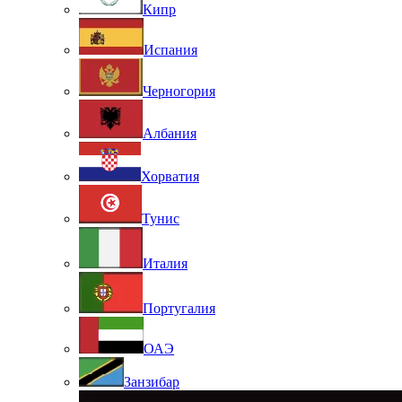
Кипр
Испания
Черногория
Албания
Хорватия
Тунис
Италия
Португалия
ОАЭ
Занзибар