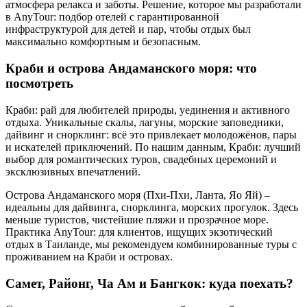
атмосфера релакса и заботы. Решение, которое мы разработали
в AnyTour: подбор отелей с гарантированной
инфраструктурой для детей и пар, чтобы отдых был
максимально комфортным и безопасным.
Краби и острова Андаманского моря: что
посмотреть
Краби: рай для любителей природы, уединения и активного
отдыха. Уникальные скалы, лагуны, морские заповедники,
дайвинг и снорклинг: всё это привлекает молодожёнов, пары
и искателей приключений. По нашим данным, Краби: лучший
выбор для романтических туров, свадебных церемоний и
эксклюзивных впечатлений.
Острова Андаманского моря (Пхи-Пхи, Ланта, Яо Яй) –
идеальны для дайвинга, снорклинга, морских прогулок. Здесь
меньше туристов, чистейшие пляжи и прозрачное море.
Практика AnyTour: для клиентов, ищущих экзотический
отдых в Таиланде, мы рекомендуем комбинированные туры с
проживанием на Краби и островах.
Самет, Районг, Ча Ам и Бангкок: куда поехать?