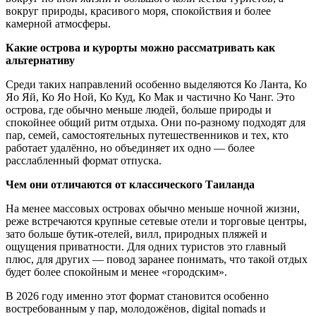
вокруг природы, красивого моря, спокойствия и более
камерной атмосферы.
Какие острова и курорты можно рассматривать как
альтернативу
Среди таких направлений особенно выделяются Ко Ланта, Ко
Яо Яй, Ко Яо Ной, Ко Куд, Ко Мак и частично Ко Чанг. Это
острова, где обычно меньше людей, больше природы и
спокойнее общий ритм отдыха. Они по-разному подходят для
пар, семей, самостоятельных путешественников и тех, кто
работает удалённо, но объединяет их одно — более
расслабленный формат отпуска.
Чем они отличаются от классического Таиланда
На менее массовых островах обычно меньше ночной жизни,
реже встречаются крупные сетевые отели и торговые центры,
зато больше бутик-отелей, вилл, природных пляжей и
ощущения приватности. Для одних туристов это главный
плюс, для других — повод заранее понимать, что такой отдых
будет более спокойным и менее «городским».
В 2026 году именно этот формат становится особенно
востребованным у пар, молодожёнов, digital nomads и