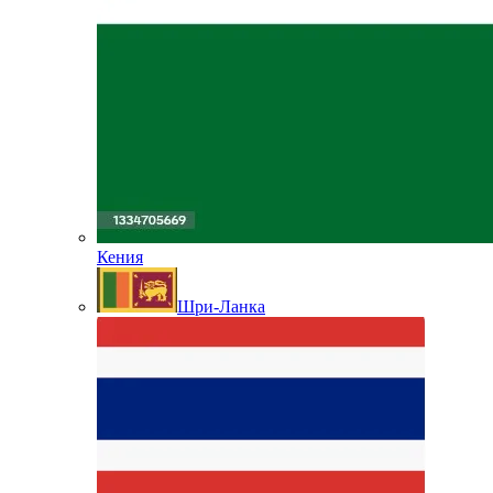
Кения
Шри-Ланка