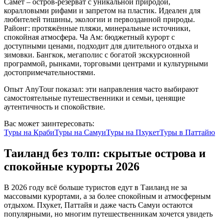
Самет – остров-резерват с уникальной природой,
коралловыми рифами и запретом на пластик. Идеален для
любителей тишины, экологии и первозданной природы.
Районг: протяжённые пляжи, минеральные источники,
спокойная атмосфера. Ча Ам: бюджетный курорт с
доступными ценами, подходит для длительного отдыха и
зимовки. Бангкок, мегаполис с богатой экскурсионной
программой, рынками, торговыми центрами и культурными
достопримечательностями.
Опыт AnyTour показал: эти направления часто выбирают
самостоятельные путешественники и семьи, ценящие
аутентичность и спокойствие.
Вас может заинтересовать:
Туры на
Краби
Туры на
Самуи
Туры на
Пхукет
Туры в
Паттайю
Таиланд без толп: скрытые острова и
спокойные курорты 2026
В 2026 году всё больше туристов едут в Таиланд не за
массовыми курортами, а за более спокойным и атмосферным
отдыхом. Пхукет, Паттайя и даже часть Самуи остаются
популярными, но многим путешественникам хочется увидеть