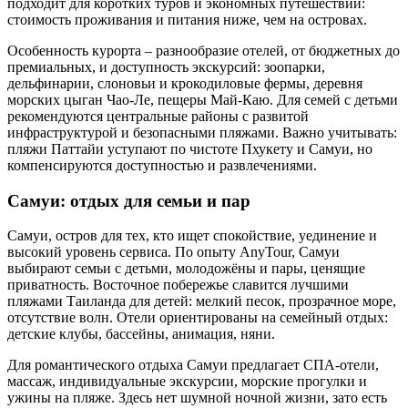
подходит для коротких туров и экономных путешествий:
стоимость проживания и питания ниже, чем на островах.
Особенность курорта – разнообразие отелей, от бюджетных до
премиальных, и доступность экскурсий: зоопарки,
дельфинарии, слоновьи и крокодиловые фермы, деревня
морских цыган Чао-Ле, пещеры Май-Каю. Для семей с детьми
рекомендуются центральные районы с развитой
инфраструктурой и безопасными пляжами. Важно учитывать:
пляжи Паттайи уступают по чистоте Пхукету и Самуи, но
компенсируются доступностью и развлечениями.
Самуи: отдых для семьи и пар
Самуи, остров для тех, кто ищет спокойствие, уединение и
высокий уровень сервиса. По опыту AnyTour, Самуи
выбирают семьи с детьми, молодожёны и пары, ценящие
приватность. Восточное побережье славится лучшими
пляжами Таиланда для детей: мелкий песок, прозрачное море,
отсутствие волн. Отели ориентированы на семейный отдых:
детские клубы, бассейны, анимация, няни.
Для романтического отдыха Самуи предлагает СПА-отели,
массаж, индивидуальные экскурсии, морские прогулки и
ужины на пляже. Здесь нет шумной ночной жизни, зато есть