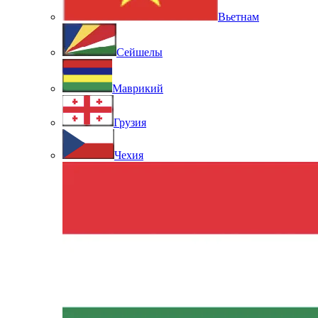
Вьетнам
Сейшелы
Маврикий
Грузия
Чехия