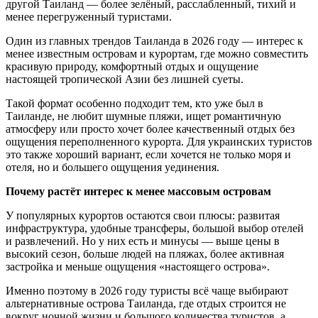
другой Таиланд — более зелёный, расслабленный, тихий и
менее перегруженный туристами.
Один из главных трендов Таиланда в 2026 году — интерес к
менее известным островам и курортам, где можно совместить
красивую природу, комфортный отдых и ощущение
настоящей тропической Азии без лишней суеты.
Такой формат особенно подходит тем, кто уже был в
Таиланде, не любит шумные пляжи, ищет романтичную
атмосферу или просто хочет более качественный отдых без
ощущения переполненного курорта. Для украинских туристов
это также хороший вариант, если хочется не только моря и
отеля, но и большего ощущения уединения.
Почему растёт интерес к менее массовым островам
У популярных курортов остаются свои плюсы: развитая
инфраструктура, удобные трансферы, большой выбор отелей
и развлечений. Но у них есть и минусы — выше цены в
высокий сезон, больше людей на пляжах, более активная
застройка и меньше ощущения «настоящего острова».
Именно поэтому в 2026 году туристы всё чаще выбирают
альтернативные острова Таиланда, где отдых строится не
вокруг ночной жизни и большого количества туристов, а