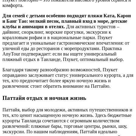
комфорта.
Для семей с детьми особенно подходят пляжи Ката, Карон
и Банг Тао: мелкий песок, плавный вход в море, детские
клубы и анимация в отелях.
Для активных туристов –
дайвинг, снорклинг, морские прогулки, экскурсии к
коралловым рифам и в национальные парки. Пхукет
предлагает и уникальные гастрономические впечатления: от
уличной еды до ресторанов с морепродуктами. Практика
AnyTour подтверждает: если вы ищете универсальный
пляжный отдых в Таиланде, Пхукет, оптимальный выбор.
Благодаря такому разнообразию возможностей, Пхукет
оправданно заслуживает статус универсального курорта, а для
тех, кто предпочитает более яркую ночную жизнь и
развлечения: стоит обратить внимание на Паттайю.
Паттайя отдых и ночная жизнь
Паттайя, выбор для молодежи, активных путешественников и
тех, кто ценит насыщенную ночную жизнь. Здесь бюджетные
курорты Таиланда сочетаются с огромным количеством
развлечений: пляжные бары, торговые центры, рынки, шоу,
экскурсии. По нашим наблюдениям, Паттайя идеально