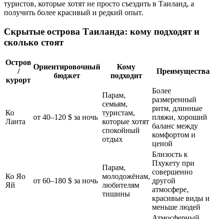
туристов, которые хотят не просто съездить в Таиланд, а
получить более красивый и редкий опыт.
Скрытые острова Таиланда: кому подходят и
сколько стоят
Остров
Ориентировочный
Кому
/
Преимущества
бюджет
подходит
курорт
Более
Парам,
размеренный
семьям,
ритм, длинные
Ко
туристам,
от 40–120 $ за ночь
пляжи, хороший
Ланта
которые хотят
баланс между
спокойный
комфортом и
отдых
ценой
Близость к
Пхукету при
Парам,
совершенно
Ко Яо
молодожёнам,
от 60–180 $ за ночь
другой
Яй
любителям
атмосфере,
тишины
красивые виды и
меньше людей
Атмосферный